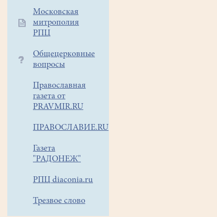
Московская
митрополия
РПЦ
Общецерковные
вопросы
Православная
газета от
PRAVMIR.RU
ПРАВОСЛАВИЕ.RU
Газета
"РАДОНЕЖ"
РПЦ diaconia.ru
Трезвое слово