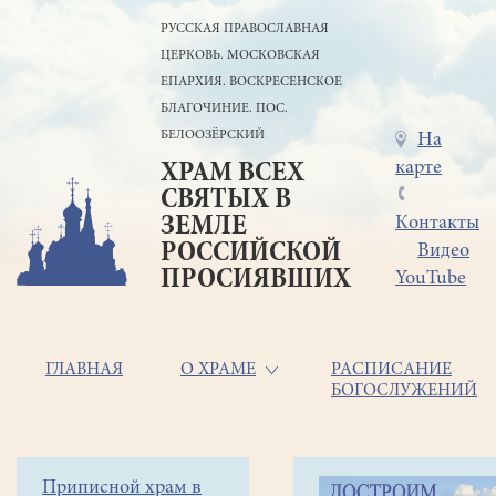
Перейти
РУССКАЯ ПРАВОСЛАВНАЯ
к
ЦЕРКОВЬ. МОСКОВСКАЯ
основному
содержанию
ЕПАРХИЯ. ВОСКРЕСЕНСКОЕ
БЛАГОЧИНИЕ. ПОС.
БЕЛООЗЁРСКИЙ
Меню
На
карте
ХРАМ ВСЕХ
в
СВЯТЫХ В
шапке
ЗЕМЛЕ
Контакты
РОССИЙСКОЙ
Видео
ПРОСИЯВШИХ
YouTube
Основная
ГЛАВНАЯ
О ХРАМЕ
РАСПИСАНИЕ
БОГОСЛУЖЕНИЙ
навигация
Главная
Строка
Боковое
Приписной храм в