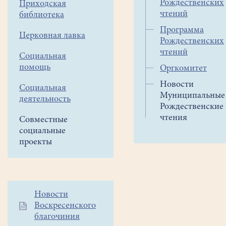
Рождественских
Приходская
чтений
библиотека
Программа
Церковная лавка
Рождественских
чтений
Социальная
помощь
Оргкомитет
Новости
Социальная
Муниципальные
деятельность
Рождественские
чтения
Совместные
социальные
проекты
Дополнительное
Новости
Воскресенского
меню
благочиния
1