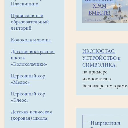
навигации
Совместные
Пласкинино
меню
социальные
проекты
Православный
образовательный
Муниципальные
лекторий
Рождественские
чтения
Колокола и звоны
Новости
ИКОНОСТАС.
Детская воскресная
школа
УСТРОЙСТВО и
«Колокольчики»
СИМВОЛИКА
,
на примере
Церковный хор
иконостаса в
«Мелос»
Белоозерском храме
Церковный хор
«Элеос»
Детская певческая
(хоровая) школа
Направления