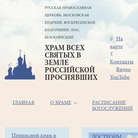
Перейти
РУССКАЯ ПРАВОСЛАВНАЯ
к
ЦЕРКОВЬ. МОСКОВСКАЯ
основному
содержанию
ЕПАРХИЯ. ВОСКРЕСЕНСКОЕ
БЛАГОЧИНИЕ. ПОС.
БЕЛООЗЁРСКИЙ
Меню
На
карте
ХРАМ ВСЕХ
в
СВЯТЫХ В
шапке
ЗЕМЛЕ
Контакты
РОССИЙСКОЙ
Видео
ПРОСИЯВШИХ
YouTube
Основная
ГЛАВНАЯ
О ХРАМЕ
РАСПИСАНИЕ
БОГОСЛУЖЕНИЙ
навигация
Главная
Строка
Боковое
Приписной храм в