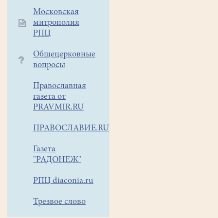
Московская
митрополия
РПЦ
Общецерковные
вопросы
Православная
газета от
PRAVMIR.RU
ПРАВОСЛАВИЕ.RU
Газета
"РАДОНЕЖ"
РПЦ diaconia.ru
Трезвое слово