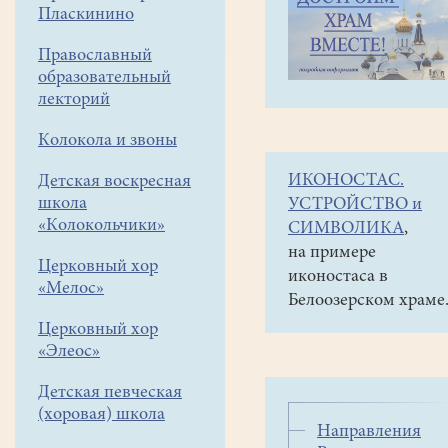
навигации
Совместные
Пласкинино
меню
социальные
проекты
Православный
образовательный
Муниципальные
лекторий
Рождественские
чтения
Колокола и звоны
Новости
ИКОНОСТАС.
Детская воскресная
школа
УСТРОЙСТВО и
«Колокольчики»
СИМВОЛИКА
,
на примере
Церковный хор
иконостаса в
«Мелос»
Белоозерском храме
Церковный хор
«Элеос»
Детская певческая
(хоровая) школа
Направления