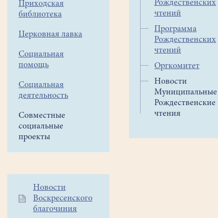
Рождественских
Приходская
чтений
библиотека
Программа
Церковная лавка
Рождественских
чтений
Социальная
помощь
Оргкомитет
Новости
Социальная
Муниципальные
деятельность
Рождественские
чтения
Совместные
социальные
проекты
Дополнительное
Новости
Воскресенского
меню
благочиния
1