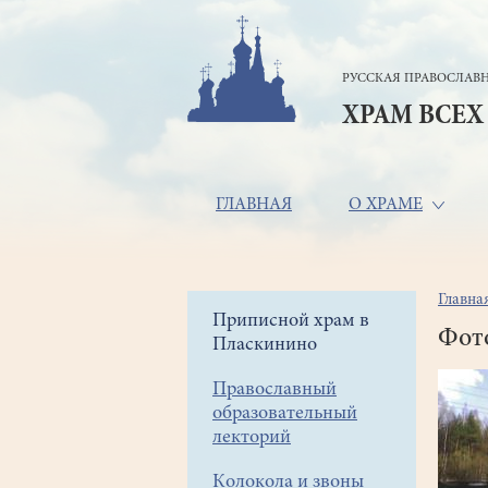
Перейти
к
основному
РУССКАЯ ПРАВОСЛАВН
содержанию
ХРАМ ВСЕХ
Основная
ГЛАВНАЯ
О ХРАМЕ
навигация
Главна
Стр
Боковое
Приписной храм в
нав
Фот
Пласкинино
меню
Православный
образовательный
лекторий
Колокола и звоны