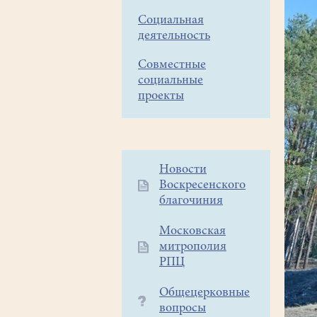
Социальная
деятельность
Совместные
социальные
проекты
Дополнительное
Новости
Воскресенского
меню
благочиния
1
Московская
митрополия
РПЦ
Общецерковные
вопросы