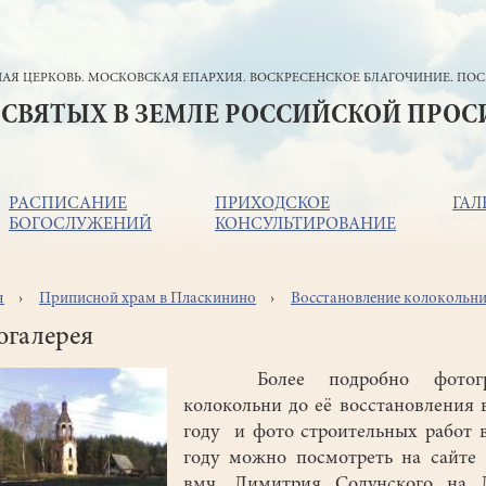
АЯ ЦЕРКОВЬ. МОСКОВСКАЯ ЕПАРХИЯ. ВОСКРЕСЕНСКОЕ БЛАГОЧИНИЕ. ПОС
 СВЯТЫХ В ЗЕМЛЕ РОССИЙСКОЙ ПРО
РАСПИСАНИЕ
ПРИХОДСКОЕ
ГАЛ
БОГОСЛУЖЕНИЙ
КОНСУЛЬТИРОВАНИЕ
я
Приписной храм в Пласкинино
Восстановление колокольн
ока
игации
огалерея
Более подробно фотогр
колокольни до её восстановления 
году и фото строительных работ 
году можно посмотреть на сайте
вмч. Димитрия Солунского на 