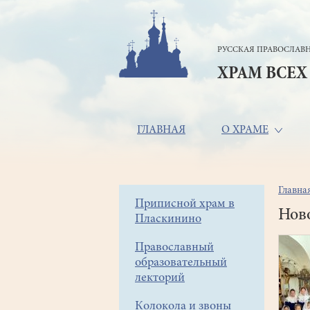
Перейти
к
основному
РУССКАЯ ПРАВОСЛАВН
содержанию
ХРАМ ВСЕХ
Основная
ГЛАВНАЯ
О ХРАМЕ
навигация
Главна
Стр
Боковое
Приписной храм в
нав
Нов
Пласкинино
меню
Православный
образовательный
лекторий
Колокола и звоны