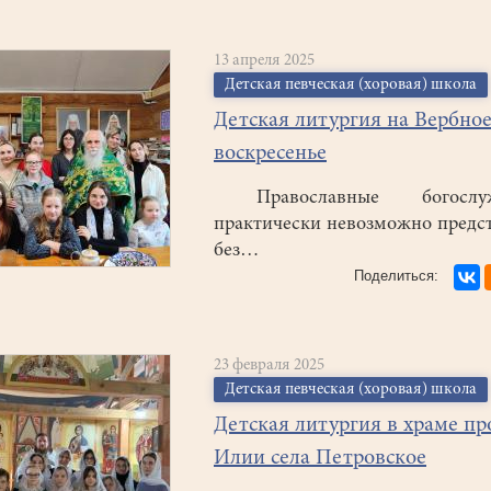
13 апреля 2025
Детская певческая (хоровая) школа
Детская литургия на Вербно
воскресенье
Православные богослуж
практически невозможно предс
без…
23 февраля 2025
Детская певческая (хоровая) школа
Детская литургия в храме пр
Илии села Петровское