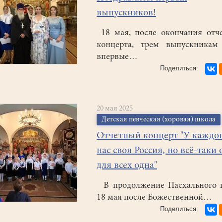
выпускников!
18 мая, после окончания отч
концерта, трем выпускникам
впервые…
20 мая 2025
Детская певческая (хоровая) школа
Отчетный концерт "У каждог
нас своя Россия, но всё-таки 
для всех одна"
В продолжение Пасхального ц
18 мая после Божественной…