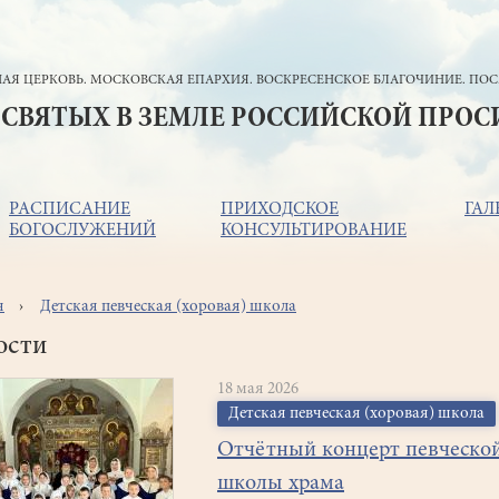
АЯ ЦЕРКОВЬ. МОСКОВСКАЯ ЕПАРХИЯ. ВОСКРЕСЕНСКОЕ БЛАГОЧИНИЕ. ПОС
 СВЯТЫХ В ЗЕМЛЕ РОССИЙСКОЙ ПРО
РАСПИСАНИЕ
ПРИХОДСКОЕ
ГАЛ
БОГОСЛУЖЕНИЙ
КОНСУЛЬТИРОВАНИЕ
я
Детская певческая (хоровая) школа
ока
игации
ости
18 мая 2026
Детская певческая (хоровая) школа
Отчётный концерт певческо
школы храма