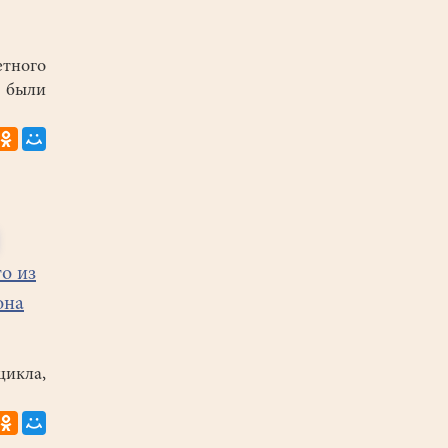
етного
 были
о из
она
икла,