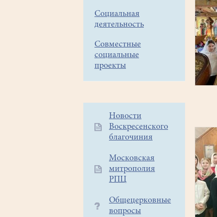
Социальная
деятельность
Совместные
социальные
проекты
Дополнительное
Новости
Воскресенского
меню
благочиния
1
Московская
митрополия
РПЦ
Общецерковные
вопросы