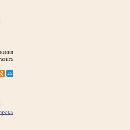
е
ения
тавить
орока