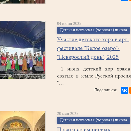
04 июня 2025
Детская певческая (хоровая) школа
Участие детского хора в арт-
фестивале "Белое озеро"-
"Невзрослый день", 2025
1 июня детский хор храма
святых, в земле Русской проси
"…
20 мая 2025
Детская певческая (хоровая) школа
Поздравляем первых