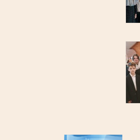
Нуме
стра