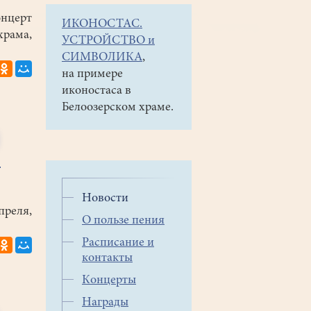
онцерт
ИКОНОСТАС.
ама,
УСТРОЙСТВО и
СИМВОЛИКА
,
на примере
иконостаса в
Белоозерском храме.
е
Новости
ля,
О пользе пения
Расписание и
контакты
Концерты
Награды