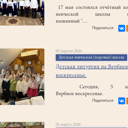
17 мая состоялся отчётный к
певческой школы хр
названный "…
05 апреля 2026
Детская певческая (хоровая) школа
Детская литургия на Вербно
воскресенье.
Сегодня, 5 апре
Вербное воскресенье.
01 марта 2026