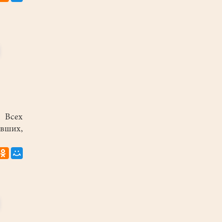
 Всех
явших,