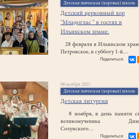
Детская певческая (хоровая) школа
Детский церковный хор
"Младоглас " в гостях в
Ильинском храме.
28 февраля в Ильинском храм
Петровское, в субботу 1-й…
08 ноября 2025
Детская певческая (хоровая) школа
Детская литургия
8 ноября, в день памяти св
великомученика Дими
Солунского…