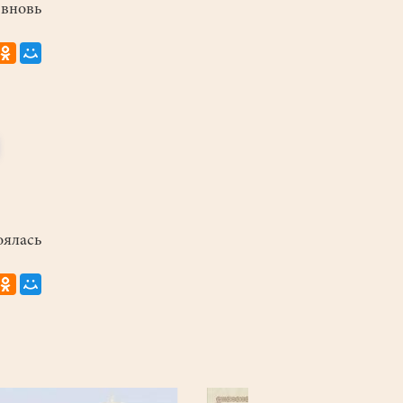
вновь
оялась