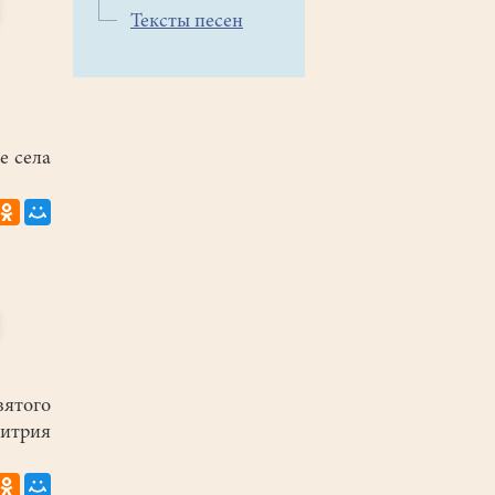
Тексты песен
е села
ятого
трия