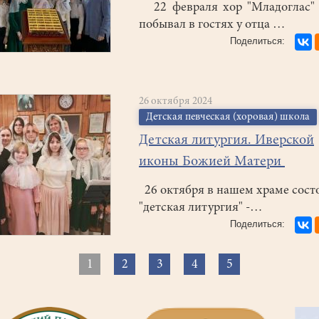
22 февраля хор "Младоглас" 
побывал в гостях у отца …
26 октября 2024
Детская певческая (хоровая) школа
Детская литургия. Иверской
иконы Божией Матери
26 октября в нашем храме сост
"детская литургия" -…
рация
1
Текущая
2
Страница
3
Страница
4
Страница
5
Страница
ниц
страница