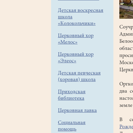
Детская воскресная
школа
«Колокольчики»
Соучр
Админ
Церковный хор
Белоо
«Мелос»
облас
Церковный хор
прос
«Элеос»
Моск
Церкв
Детская певческая
(хоровая) школа
Оргк
два с
Приходская
библиотека
насто
земле
Церковная лавка
В со
Социальная
Рожде
помощь