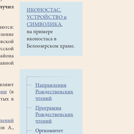
.
олучил
ИКОНОСТАС.
УСТРОЙСТВО и
СИМВОЛИКА
,
яются:
на примере
еление
иконостаса в
овской
Белоозерском храме.
усской
айона
авной
вляют
Направления
ции
(в
Рождественских
чтений
ятых в
Программа
Рождественских
влений
чтений
ов А.,
Оргкомитет