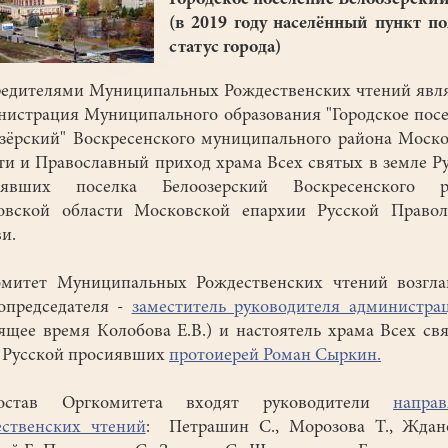
Городское поселение Белоозёрский
(в 2019 году населённый пункт п
статус города)
едителями Муниципальных Рождественских чтений явл
истрация Муниципального образования "Городское пос
зёрский" Воскресенского муниципального района Моск
ти и Православный приход храма Всех святых в земле Р
иявших поселка Белоозерский Воскресенского р
овской области Московской епархии Русской Правол
и.
омитет Муниципальных Рождественских чтений возгла
опредседателя -
заместитель руководителя администра
ящее время Колобова Е.В.) и настоятель храма Всех св
 Русской просиявших
протоиерей Роман Сыркин.
став Оргкомитета входят руководители
напра
ственских чтений
: Петрашин С., Морозова Т., Ждан