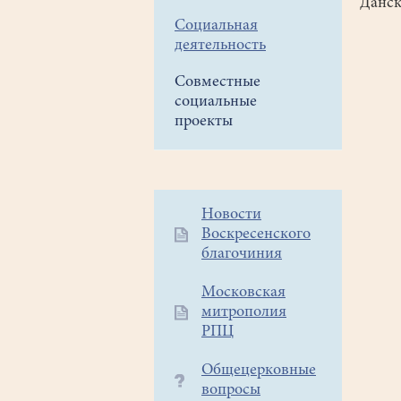
Данск
Социальная
деятельность
Совместные
социальные
проекты
Дополнительное
Новости
Воскресенского
меню
благочиния
1
Московская
митрополия
РПЦ
Общецерковные
вопросы