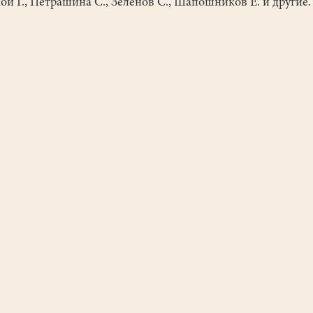
ой Г., Петрашина С., Зеленов С., Шапошников Е. и другие.