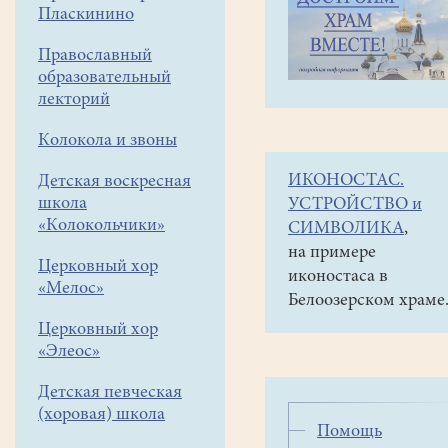
навигации
Социальная
Пласкинино
меню
помощь
Православный
Помощь
образовательный
бездомным
лекторий
Колокола и звоны
ИКОНОСТАС.
Детская воскресная
Справочник
школа
УСТРОЙСТВО и
бездомного
«Колокольчики»
СИМВОЛИКА
,
2022г
.
на примере
Церковный хор
иконостаса в
«Мелос»
Белоозерском храме
Церковный хор
В
«Элеос»
справочнике
Детская певческая
содержатся
(хоровая) школа
актуальные
Помощь
данные