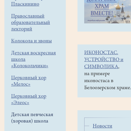
навигации
Детская
Пласкинино
меню
певческая
(хоровая)
Православный
школа
образовательный
Концерты
лекторий
Отчетный
Колокола и звоны
концерт
ИКОНОСТАС.
Детская воскресная
детского
школа
УСТРОЙСТВО и
хора
«Колокольчики»
СИМВОЛИКА
,
храма
на примере
18
Церковный хор
иконостаса в
мая
«Мелос»
Белоозерском храме
2019
Церковный хор
года.
«Элеос»
Детская певческая
(хоровая) школа
Премьера
Новости