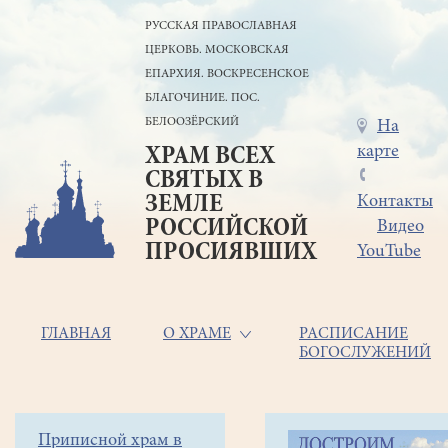
Перейти
РУССКАЯ ПРАВОСЛАВНАЯ
к
ЦЕРКОВЬ. МОСКОВСКАЯ
основному
содержанию
ЕПАРХИЯ. ВОСКРЕСЕНСКОЕ
БЛАГОЧИНИЕ. ПОС.
БЕЛООЗЁРСКИЙ
Меню
На
карте
ХРАМ ВСЕХ
в
СВЯТЫХ В
шапке
ЗЕМЛЕ
Контакты
РОССИЙСКОЙ
Видео
ПРОСИЯВШИХ
YouTube
Основная
ГЛАВНАЯ
О ХРАМЕ
РАСПИСАНИЕ
БОГОСЛУЖЕНИЙ
навигация
Главная
Строка
Боковое
Приписной храм в