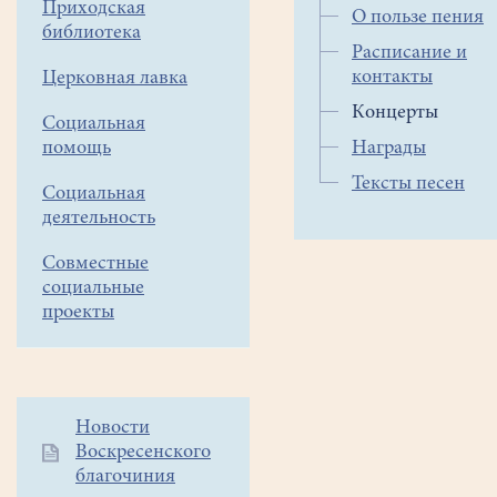
мюзикла
Приходская
О пользе пения
"
Волк
библиотека
Расписание и
и
контакты
Церковная лавка
семеро
козлят
Концерты
Социальная
на
помощь
Награды
новый
Тексты песен
лад
"
Социальная
29
деятельность
декабря
Совместные
2018
социальные
года.
проекты
Участие
Дополнительное
Новости
детского
Воскресенского
меню
хора
благочиния
1
в