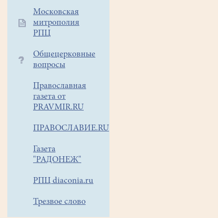
Арт-
Московская
фестивале
митрополия
"Белое
РПЦ
озеро"-
"День
Общецерковные
Доброй
вопросы
воли"
Православная
2
газета от
июня
PRAVMIR.RU
2018
года.
ПРАВОСЛАВИЕ.RU
Газета
"РАДОНЕЖ"
РПЦ diaconia.ru
Отчетный
Трезвое слово
концерт
детского