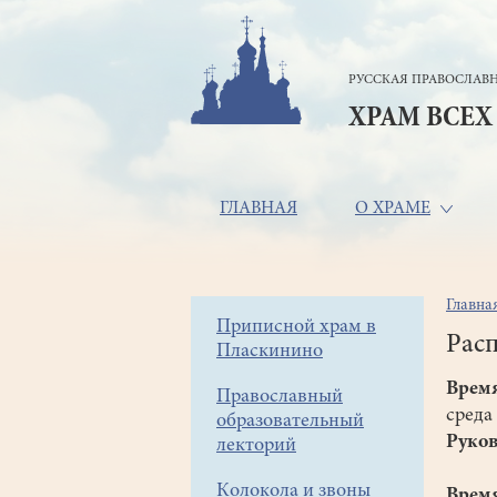
Перейти
к
основному
РУССКАЯ ПРАВОСЛАВН
содержанию
ХРАМ ВСЕХ
Основная
ГЛАВНАЯ
О ХРАМЕ
навигация
Главна
Стр
Боковое
Приписной храм в
нав
Расп
Пласкинино
меню
Врем
Православный
среда
образовательный
Руков
лекторий
Колокола и звоны
Врем