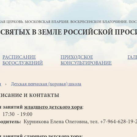
АЯ ЦЕРКОВЬ. МОСКОВСКАЯ ЕПАРХИЯ. ВОСКРЕСЕНСКОЕ БЛАГОЧИНИЕ. ПОС
 СВЯТЫХ В ЗЕМЛЕ РОССИЙСКОЙ ПРО
РАСПИСАНИЕ
ПРИХОДСКОЕ
ГАЛ
БОГОСЛУЖЕНИЙ
КОНСУЛЬТИРОВАНИЕ
я
Детская певческая (хоровая) школа
ока
игации
исание и контакты
я занятий
младшего детского хора
:
 17:30 - 19:00
одитель:
Курникова Елена Олеговна, тел. +7-964-628-19-
я занятий
старшего детского хора
: