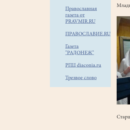
Младш
Православная
газета от
PRAVMIR.RU
ПРАВОСЛАВИЕ.RU
Газета
"РАДОНЕЖ"
РПЦ diaconia.ru
Трезвое слово
Старш