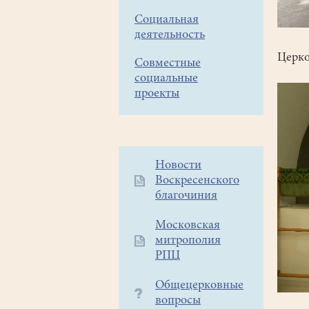
Социальная
деятельность
Церко
Совместные
социальные
проекты
Дополнительное
Новости
Воскресенского
меню
благочиния
1
Московская
митрополия
РПЦ
Общецерковные
вопросы