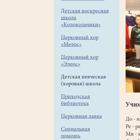
Детская воскресная
школа
«Колокольчики»
Церковный хор
«Мелос»
Церковный хор
«Элеос»
Детская певческая
(хоровая) школа
Приходская
библиотека
Учим
Церковная лавка
До - 
Ре - 
Социальная
Ми - 
помощь