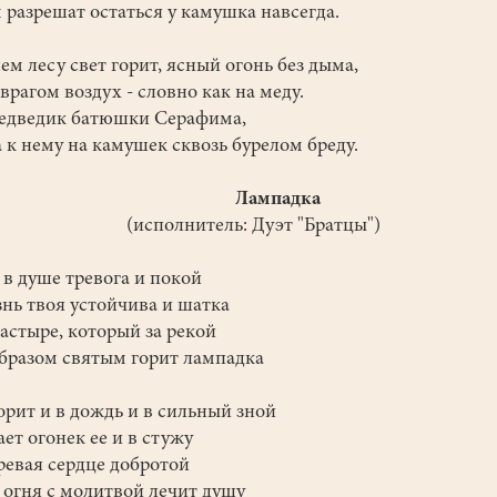
 разрешат остаться у камушка навсегда.
ем лесу свет горит, ясный огонь без дыма,
оврагом воздух - словно как на меду.
медведик батюшки Серафима,
 к нему на камушек сквозь бурелом бреду.
Лампадка
(исполнитель: Дуэт "Братцы")
да в душе тревога и покой
знь твоя устойчива и шатка
настыре, который за рекой
бразом святым горит лампадка
горит и в дождь и в сильный зной
цает огонек ее и в стужу
гревая сердце добротой
 огня с молитвой лечит душу