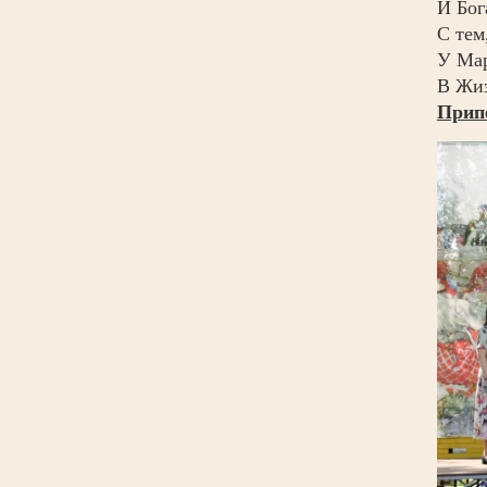
И Бог
С тем
У Мар
В Жиз
Прип