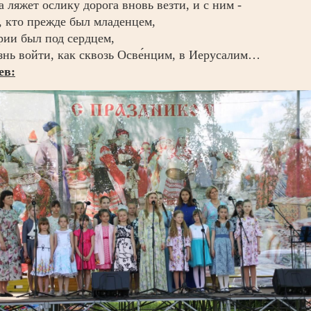
а ляжет ослику дорога вновь везти, и с ним -
, кто прежде был младенцем,
ии был под сердцем,
нь войти, как сквозь Осве́нцим, в Иерусалим…
ев: