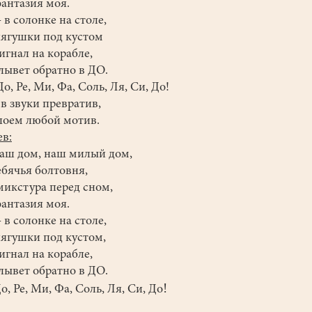
фантазия моя.
 в солонке на столе,
лягушки под кустом
сигнал на корабле,
лывет обратно в ДО.
е, Ми, Фа, Соль, Ля, Си, До!
в звуки превратив,
оем любой мотив.
в:
наш дом, наш милый дом,
ребячья болтовня,
микстура перед сном,
фантазия моя.
 в солонке на столе,
лягушки под кустом,
сигнал на корабле,
лывет обратно в ДО.
!
е, Ми, Фа, Соль, Ля, Си, До