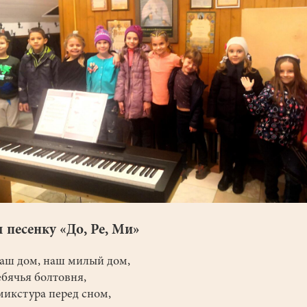
 песенку «До, Ре, Ми»
наш дом, наш милый дом,
ребячья болтовня,
микстура перед сном,