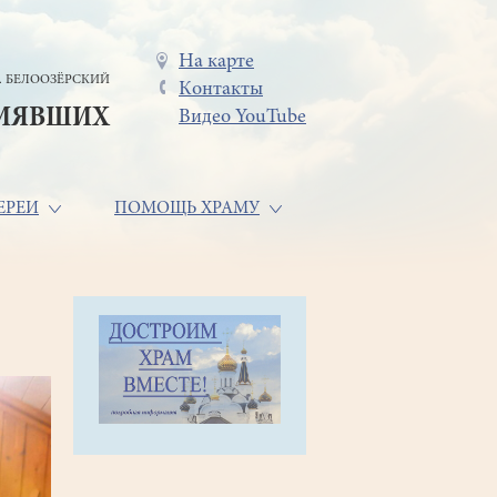
Меню
На карте
. БЕЛООЗЁРСКИЙ
Контакты
в
СИЯВШИХ
Видео YouTube
шапке
ЕРЕИ
ПОМОЩЬ ХРАМУ