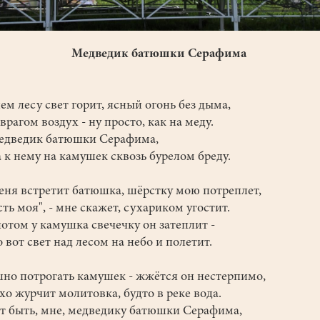
Медведик батюшки Серафима
ем лесу свет горит, ясный огонь без дыма,
врагом воздух - ну просто, как на меду.
медведик батюшки Серафима,
 к нему на камушек сквозь бурелом бреду.
еня встретит батюшка, шёрстку мою потреплет,
сть моя", - мне скажет, сухариком угостит.
потом у камушка свечечку он затеплит -
о вот свет над лесом на небо и полетит.
но потрогать камушек - жжётся он нестерпимо,
хо журчит молитовка, будто в реке вода.
 быть, мне, медведику батюшки Серафима,