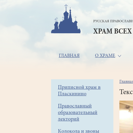
Перейти
к
основному
РУССКАЯ ПРАВОСЛАВН
содержанию
ХРАМ ВСЕХ
Основная
ГЛАВНАЯ
О ХРАМЕ
навигация
Главна
Стр
Боковое
Приписной храм в
нав
Текс
Пласкинино
меню
Православный
образовательный
лекторий
Колокола и звоны