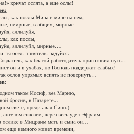
иа!» кричат ослята, а еще ослы!
ев:
слы, как послы Мира в мире нашем,
ые, смирные, в общем, мирные…
уйя, аллилуйя,
слы, как послы,
уйя, аллилуйя, мирные….
и ты осел, приятель, радуйся:
Создатель, как благой работодатель приготовил путь…
ист он и в ухабах, но Господь поддержит слабых!
так ослов упрямых вспять не повернуть…
ев:
одном таком Иосиф, вёз Марию,
вой бросив, в Назарете...
дном свете, представал Сион.)
, ангелом спасаем, через весь удел Эфраим
а ослике в Мицраим мать и сына он…
ом еще немного минет времени,