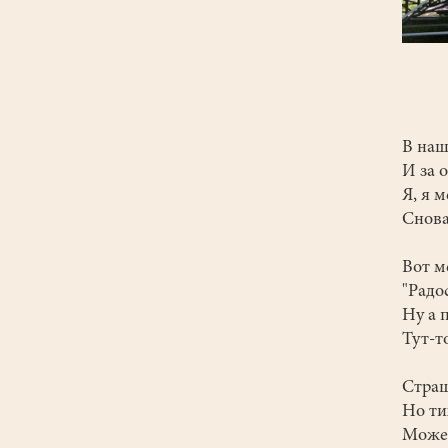
В наш
И за о
Я, я 
Снова
Вот м
"Радо
Ну а 
Тут-т
Страш
Но ти
Может