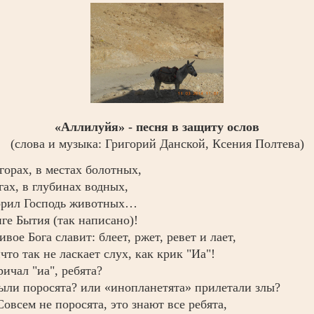
«Аллилуйя» - песня в защиту ослов
(слова и музыка: Григорий Данской, Ксения Полтева)
горах, в местах болотных,
гах, в глубинах водных,
орил Господь животных…
ге Бытия (так написано)!
ивое Бога славит: блеет, ржет, ревет и лает,
что так не ласкает слух, как крик "Иа"!
ричал "иа", ребята?
ыли поросята? или «инопланетята» прилетали злы?
Совсем не поросята, это знают все ребята,