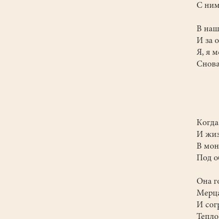
С ним
В наш
И за 
Я, я 
Снова
Ког
И жи
В мо
Под о
Она 
Мер
И со
Тепло