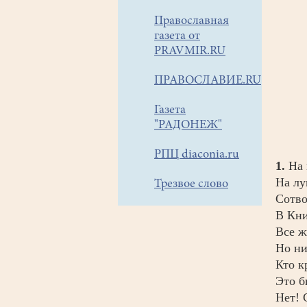
Православная
газета от
PRAVMIR.RU
ПРАВОСЛАВИЕ.RU
Газета
"РАДОНЕЖ"
РПЦ diaconia.ru
1.
На 
На лу
Трезвое слово
Сотв
В Кни
Все ж
Но ни
Кто к
Это б
Нет! 