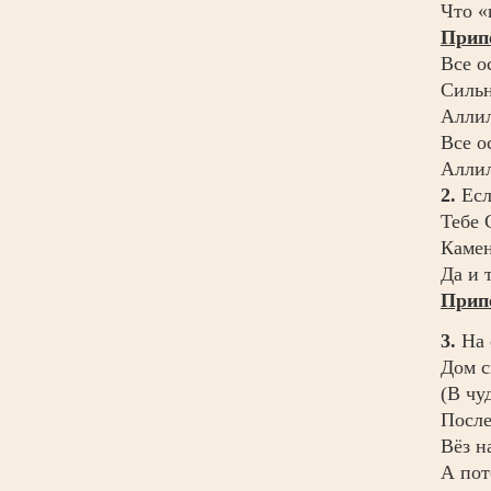
Что «
Прип
Все о
Сильн
Аллил
Все о
Аллил
2.
Есл
Тебе 
Камен
Да и 
Прип
3.
На 
Дом с
(В чу
После
Вёз н
А пот