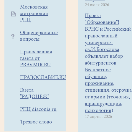
24 июля 2026
назначен
Московская
митрополия
священник
Проект
РПЦ
Виталий
"Образование"!
Александрович
ВРНС и Российский
Общецерковные
Глазов.
православный
вопросы
университет
Роман
св.И.Богослова
Православная
Петрович
объявляет набор
газета от
Сыркин
абитуриентов.
PRAVMIR.RU
Бесплатное
родился
обучение,
5
ПРАВОСЛАВИЕ.RU
проживание,
сентября
Газета
стипендия, отсрочка
1951
"РАДОНЕЖ"
от армии (теология,
года
юриспруденция,
в
РПЦ diaconia.ru
психология)
семье
17 апреля 2026
геологов
Трезвое слово
в