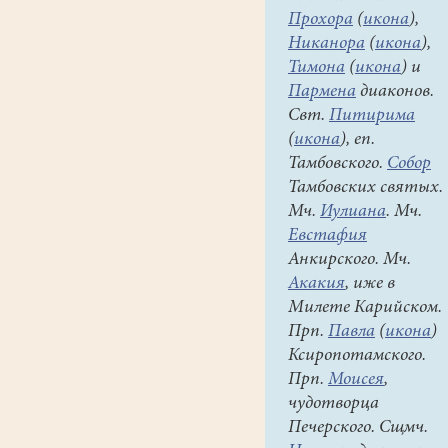
биофизика.
Прохора
(
икона
),
Работал
Никанора
(
икона
),
в
Тимона
(
икона
) и
научно-
Пармена
диаконов.
исследовательском
Свт.
Питирима
институте
(
икона
), еп.
в
Тамбовского.
Собор
области
Тамбовских святых.
иммунохимии.
Мч.
Иулиана
. Мч.
Евстафия
В
Анкирского. Мч.
возрасте
Акакия
, иже в
28
Милете Карийском.
лет
Прп.
Павла
(
икона
)
принял
Ксиропотамского.
крещение
Прп.
Моисея
,
и
чудотворца
оставил
Печерского. Сщмч.
научную