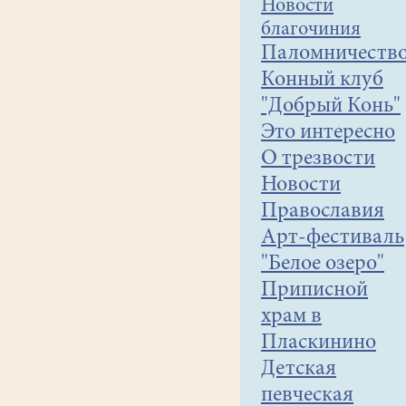
Новости
Воскресенского
района.
благочиния
В
Паломничеств
семидесятые
Конный клуб
годы,
"Добрый Конь"
перед
Это интересно
олимпиадой,
О трезвости
этот
храм
Новости
попал
Православия
в
Арт-фестиваль
государственную
"Белое озеро"
реставрационную
Приписной
программу
и
храм в
был
Пласкинино
поднят
Детская
из
певческая
руин