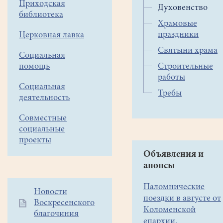
Приходская
земле
Духовенство
библиотека
Российской
Храмовые
просиявших
праздники
Церковная лавка
назначен
Святыни храма
священник
Социальная
помощь
Строительные
Роман
работы
Петрович
Социальная
Сыркин.
Требы
деятельность
26
Совместные
января
социальные
2021
проекты
года
Объявления и
Указом
анонсы
митрополита
Ювеналия
Паломнические
Дополнительное
Новости
в
поездки в августе от
Воскресенского
меню
Коломенской
штат
благочиния
1
епархии.
храма