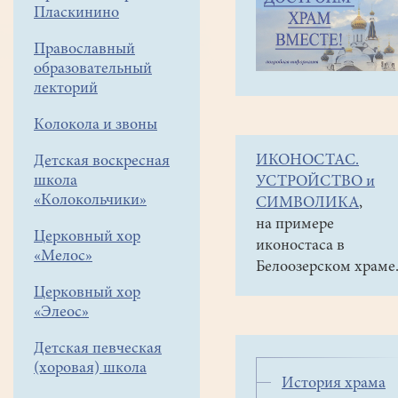
навигации
О
Пласкинино
меню
храме
Православный
Духовенство
образовательный
лекторий
28
Колокола и звоны
марта
1996
Отец
ИКОНОСТАС.
Детская воскресная
года
Роман
школа
УСТРОЙСТВО и
Указом
«Колокольчики»
СИМВОЛИКА
,
митрополита
на примере
Церковный хор
Ювеналия
иконостаса в
«Мелос»
настоятелем
Белоозерском храме
вновь
Церковный хор
строящегося
«Элеос»
храма
Всех
Детская певческая
(хоровая) школа
святых
История храма
в