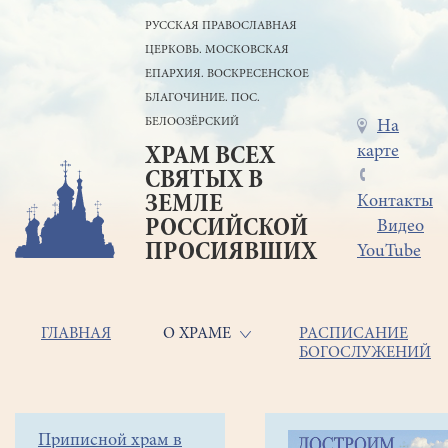
Перейти
РУССКАЯ ПРАВОСЛАВНАЯ
к
ЦЕРКОВЬ. МОСКОВСКАЯ
основному
содержанию
ЕПАРХИЯ. ВОСКРЕСЕНСКОЕ
БЛАГОЧИНИЕ. ПОС.
БЕЛООЗЁРСКИЙ
Меню
На
карте
ХРАМ ВСЕХ
в
СВЯТЫХ В
шапке
ЗЕМЛЕ
Контакты
РОССИЙСКОЙ
Видео
ПРОСИЯВШИХ
YouTube
Основная
ГЛАВНАЯ
О ХРАМЕ
РАСПИСАНИЕ
БОГОСЛУЖЕНИЙ
навигация
Главная
Строка
Боковое
Приписной храм в