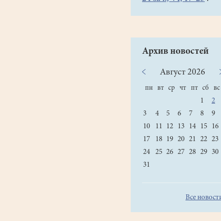
Рукоположен
в
сан
иерея
Архив новостей
8
апреля
Август
2026
1990
пн
вт
ср
чт
пт
сб
вс
года.
1
2
Хиротонию
совершил
3
4
5
6
7
8
9
управляющий
10
11
12
13
14
15
16
Московской
17
18
19
20
21
22
23
епархией
24
25
26
27
28
29
30
митрополит
31
Крутицкий
и
Коломенский
Все новост
Ювеналий
в