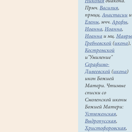
Николая
диакона.
деятельность.
Прмч.
Василия
,
Был
прмцц.
Анастасии
и
церковным
Елены
, мчч.
Арефы
,
сторожем,
Иоанна
,
Иоанна
,
чтецом,
Иоанна
и мц.
Мавры
псаломщиком
Гребневской
(
икона
),
в
Костромской
Покровском
и"Умиление"
храме
Серафимо-
с.
Дивеевской
(
икона
)
Акулово
,
икон Божией
алтарником
Матери. Чтимые
в
списки со
храме
Смоленской иконы
иконы
Божией Матери:
Божией
Устюженская
,
Матери
Выдропусская
,
«Знамение»
Христофоровская
,