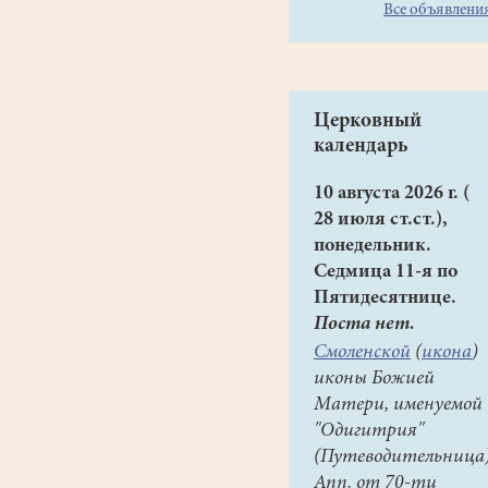
Магаданской
Все объявлени
области.
В
1967
году
Церковный
окончил
календарь
среднюю
школу.
10 августа 2026 г. (
В
28 июля ст.ст.),
1973
понедельник.
году
Седмица 11-я по
закончил
Пятидесятнице.
биологический
Поста нет.
факультет
Смоленской
(
икона
)
Московской
иконы Божией
ветеринарной
Матери, именуемой
академии
"Одигитрия"
по
(Путеводительница)
специальности
Апп. от 70-ти