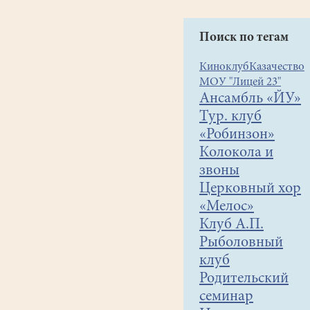
Успенском
соборе
Поиск по тегам
Новодевичьего
монастыря.
Киноклуб
Казачество
МОУ "Лицей 23"
Ансамбль «ЙУ»
В
1990
Тур. клуб
году
«Робинзон»
назначен
Колокола и
настоятелем
звоны
храма
Церковный хор
преподобных
«Мелос»
Зосимы
Клуб А.П.
и
Рыболовный
Савватия
клуб
Соловецких
Родительский
села
семинар
Фаустово