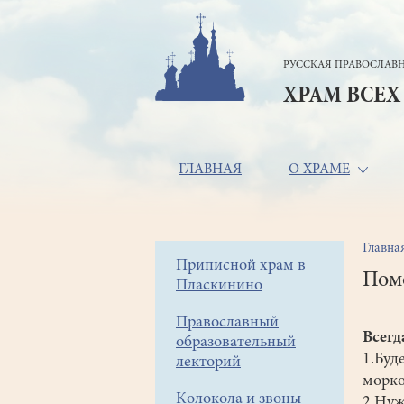
Перейти
к
основному
РУССКАЯ ПРАВОСЛАВН
содержанию
ХРАМ ВСЕХ
Основная
ГЛАВНАЯ
О ХРАМЕ
навигация
Главна
Стр
Боковое
Приписной храм в
нав
Пом
Пласкинино
меню
Православный
Всегд
образовательный
1.Буд
лекторий
морко
Колокола и звоны
2.Нуж