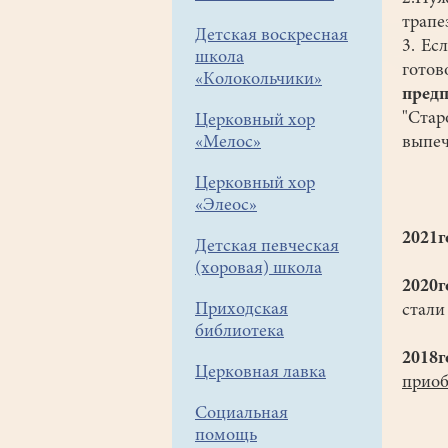
трапе
Детская воскресная
3. Ес
школа
гото
«Колокольчики»
предп
"Стар
Церковный хор
«Мелос»
выпеч
Церковный хор
«Элеос»
2021г
Детская певческая
(хоровая) школа
2020г
Приходская
стали
библиотека
2018г
Церковная лавка
приоб
Социальная
помощь