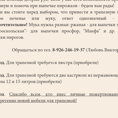
зную и помочь при выпечке пирожков - будем вам рады!
ли вы стоите перед выбором, что принести в трапезную 
вое печенье или муку, ответ однозначный 
очтительнее!
Мука нужна разная: ржаная - для выпечки 
ооскольская"- для выпечки просфор, "Макфа" и др.
ки пирогов.
Обращаться по тел.
8-926-246-19-37
(Любовь Викто
од.
Для трапезной требуется люстра (приобрели)
од.
Для трапезной требуются две кастрюли из нержавеющ
 на 12 и 15 литров.(приобрели)
од
.
Спасибо всем, кто внес личные пожертвован
ретение новой мебели для трапезной!