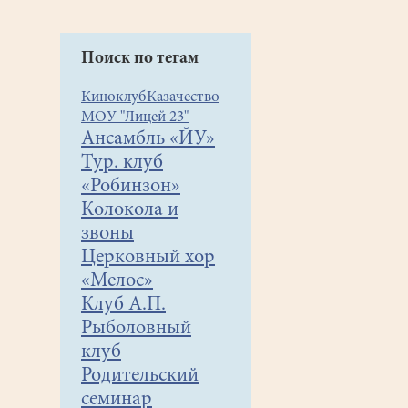
Поиск по тегам
Киноклуб
Казачество
МОУ "Лицей 23"
Ансамбль «ЙУ»
Тур. клуб
«Робинзон»
Колокола и
звоны
Церковный хор
«Мелос»
Клуб А.П.
Рыболовный
клуб
Родительский
семинар