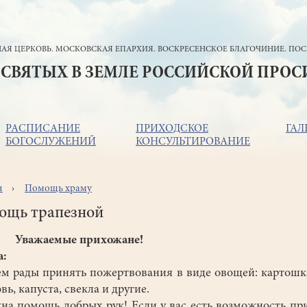
АЯ ЦЕРКОВЬ. МОСКОВСКАЯ ЕПАРХИЯ. ВОСКРЕСЕНСКОЕ БЛАГОЧИНИЕ. ПОС
 СВЯТЫХ В ЗЕМЛЕ РОССИЙСКОЙ ПРО
РАСПИСАНИЕ
ПРИХОДСКОЕ
ГАЛ
БОГОСЛУЖЕНИЙ
КОНСУЛЬТИРОВАНИЕ
я
Помощь храму
ока
игации
ощь трапезной
Уважаемые прихожане!
а:
ем рады принять пожертвования в виде овощей: картошка
вь, капуста, свекла и другие.
на помощь добрых рук! Если у вас есть возможность пр