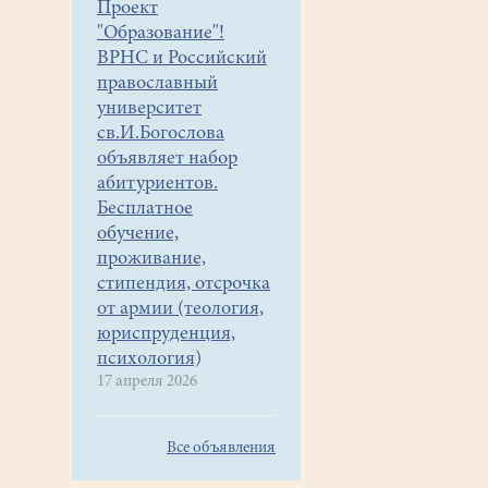
Проект
"Образование"!
ВРНС и Российский
православный
университет
св.И.Богослова
объявляет набор
абитуриентов.
Бесплатное
обучение,
проживание,
стипендия, отсрочка
от армии (теология,
юриспруденция,
психология)
17 апреля 2026
Все объявления