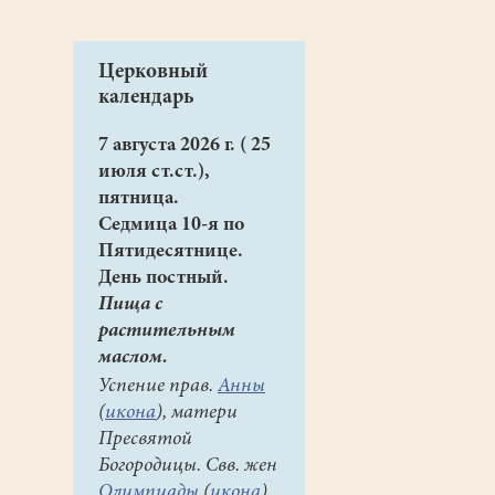
Церковный
календарь
7 августа 2026 г. ( 25
июля ст.ст.),
пятница.
Седмица 10-я по
Пятидесятнице.
День постный.
Пища с
растительным
маслом.
Успение прав.
Анны
(
икона
), матери
Пресвятой
Богородицы. Свв. жен
Олимпиады
(
икона
)