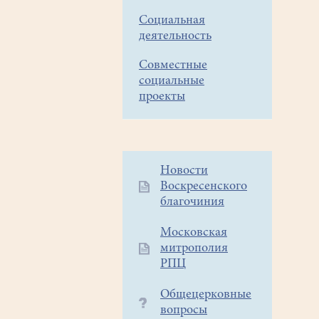
Социальная
деятельность
Совместные
социальные
проекты
Дополнительное
Новости
Воскресенского
меню
благочиния
1
Московская
митрополия
РПЦ
Общецерковные
вопросы