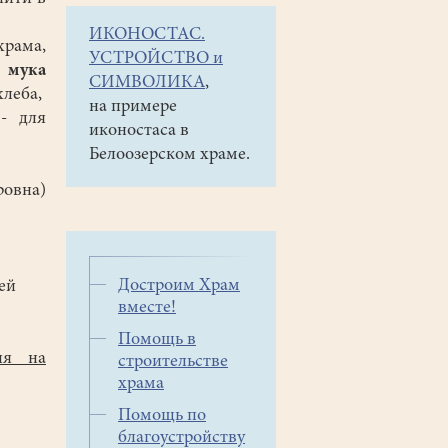
ИКОНОСТАС.
храма,
УСТРОЙСТВО и
-
мука
СИМВОЛИКА
,
хлеба,
на примере
 - для
иконостаса в
Белоозерском храме.
ровна)
Достроим Храм
ей
вместе!
Помощь в
ия на
строительстве
храма
Помощь по
благоустройству