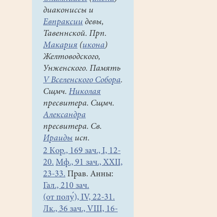
диакониссы и
Евпраксии
девы,
Тавеннской. Прп.
Макария
(
икона
)
Желтоводского,
Унженского. Память
V Вселенского Собора
.
Сщмч.
Николая
пресвитера. Сщмч.
Александра
пресвитера. Св.
Ираиды
исп.
2 Кор., 169 зач., I, 12-
20.
Мф., 91 зач., XXII,
23-33.
Прав. Анны:
Гал., 210 зач.
(от полу́), IV, 22-31.
Лк., 36 зач., VIII, 16-