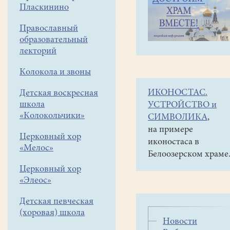
навигации
Социальная
Пласкинино
меню
деятельность
Православный
Рыболовный
образовательный
клуб «Белое
лекторий
озеро»
Расписание
Колокола и звоны
и
ИКОНОСТАС.
Детская воскресная
контакты
школа
УСТРОЙСТВО и
«Колокольчики»
СИМВОЛИКА
,
на примере
Церковный хор
иконостаса в
Собрания
«Мелос»
Белоозерском храме
членов
Церковный хор
рыболовного
«Элеос»
клуба
"Белое
Детская певческая
озеро"
(хоровая) школа
проходят
Новости