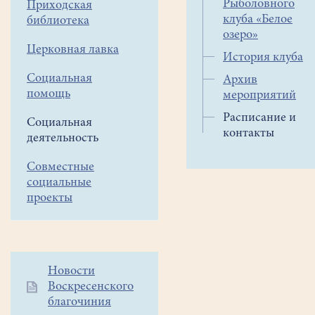
каждый
Рыболовного
Приходская
клуба «Белое
четверг
библиотека
озеро»
в
Церковная лавка
19:00
История клуба
в
Социальная
Архив
Культурно-
помощь
мероприятий
молодежном
Расписание и
центре
Социальная
контакты
деятельность
"КЛИО"
пгт.
Совместные
Белоозёрский,
социальные
ул.
проекты
Молодёжная,
д.12.
(помещение
бывшей
Дополнительное
Новости
старой
Воскресенского
меню
аптеки)
благочиния
1