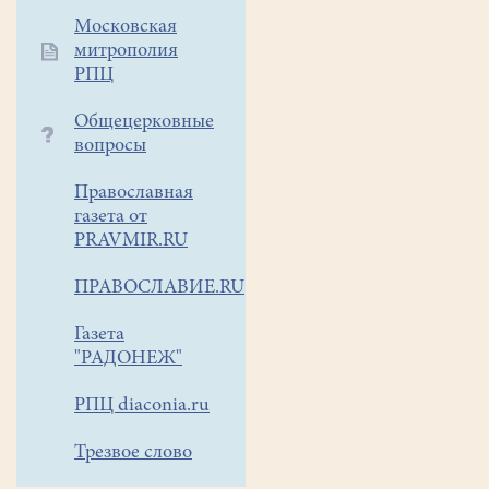
Московская
митрополия
РПЦ
Общецерковные
вопросы
Православная
газета от
PRAVMIR.RU
ПРАВОСЛАВИЕ.RU
Газета
"РАДОНЕЖ"
РПЦ diaconia.ru
Трезвое слово