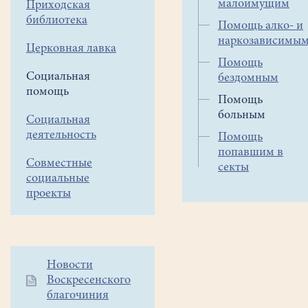
малоимущим
Приходская
для
библиотека
Помощь алко- и
жизни
наркозависимы
или
Церковная лавка
Помощь
болезнь
Социальная
бездомным
требует
помощь
экстренного
Помощь
медицинского
больным
Социальная
вмешательства,
деятельность
Помощь
можно
попавшим в
Совместные
обратиться
секты
социальные
в
проекты
скорую
помощь
по
телефону
03,
Дополнительное
Новости
103
Воскресенского
меню
благочиния
или
1