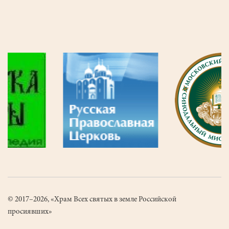
для
бездомного
.
© 2017–2026, «Храм Всех святых в земле Российской
просиявших»