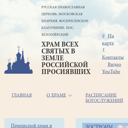
Перейти
РУССКАЯ ПРАВОСЛАВНАЯ
к
ЦЕРКОВЬ. МОСКОВСКАЯ
основному
содержанию
ЕПАРХИЯ. ВОСКРЕСЕНСКОЕ
БЛАГОЧИНИЕ. ПОС.
БЕЛООЗЁРСКИЙ
Меню
На
карте
ХРАМ ВСЕХ
в
СВЯТЫХ В
шапке
ЗЕМЛЕ
Контакты
РОССИЙСКОЙ
Видео
ПРОСИЯВШИХ
YouTube
Основная
ГЛАВНАЯ
О ХРАМЕ
РАСПИСАНИЕ
БОГОСЛУЖЕНИЙ
навигация
Главная
Строка
Боковое
Приписной храм в