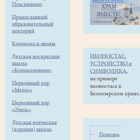
навигации
Социальная
Пласкинино
меню
помощь
Православный
Помощь
образовательный
больным
лекторий
Колокола и звоны
Если
ИКОНОСТАС.
Детская воскресная
вы
школа
УСТРОЙСТВО и
или
«Колокольчики»
СИМВОЛИКА
,
ваши
на примере
знакомые
Церковный хор
иконостаса в
попали
«Мелос»
Белоозерском храме
в
трудную
Церковный хор
жизненную
«Элеос»
ситуацию
Детская певческая
и
(хоровая) школа
есть
Помощь
угроза