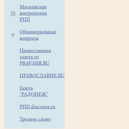
112
Московская
(с
митрополия
мобильного
РПЦ
телефона,
звонок
Общецерковные
бесплатный).
вопросы
Помните:
если
Православная
скорую
газета от
PRAVMIR.RU
помощь
вызывают
ПРАВОСЛАВИЕ.RU
на
улицу,
Газета
она
"РАДОНЕЖ"
обязана
приехать!
РПЦ diaconia.ru
В
Трезвое слово
других