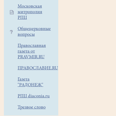
в
Московская
этой
митрополия
области,
РПЦ
и
напрасно:
Общецерковные
пение
вопросы
очень
полезно
Православная
для
газета от
здоровья.
PRAVMIR.RU
ПРАВОСЛАВИЕ.RU
О
Газета
том,
"РАДОНЕЖ"
что
занятия
РПЦ diaconia.ru
вокалом
положительно
Трезвое слово
влияют