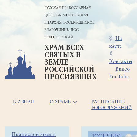
Перейти
РУССКАЯ ПРАВОСЛАВНАЯ
к
ЦЕРКОВЬ. МОСКОВСКАЯ
основному
содержанию
ЕПАРХИЯ. ВОСКРЕСЕНСКОЕ
БЛАГОЧИНИЕ. ПОС.
БЕЛООЗЁРСКИЙ
Меню
На
карте
ХРАМ ВСЕХ
в
СВЯТЫХ В
шапке
ЗЕМЛЕ
Контакты
РОССИЙСКОЙ
Видео
ПРОСИЯВШИХ
YouTube
Основная
ГЛАВНАЯ
О ХРАМЕ
РАСПИСАНИЕ
БОГОСЛУЖЕНИЙ
навигация
Главная
Строка
Боковое
Приписной храм в