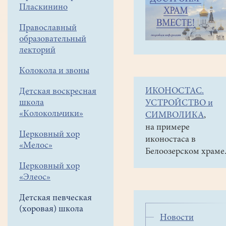
навигации
Детская
Пласкинино
меню
певческая
(хоровая)
Православный
школа
образовательный
О
лекторий
пользе
Колокола и звоны
пения
ИКОНОСТАС.
Детская воскресная
школа
УСТРОЙСТВО и
«Колокольчики»
СИМВОЛИКА
,
на примере
Церковный хор
Маленькие
иконостаса в
«Мелос»
дети
Белоозерском храме
с
Церковный хор
удовольствием
«Элеос»
придумывают
Детская певческая
«песни»
(хоровая) школа
на
Новости
ходу