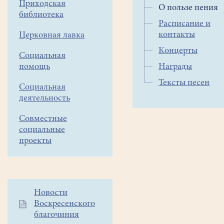
Приходская
О пользе пения
или
библиотека
подхватывают
Расписание и
мотив,
контакты
Церковная лавка
не
Концерты
Социальная
особо
помощь
Награды
задумываясь
о
Тексты песен
Социальная
попадании
деятельность
в
мелодию.
Совместные
Взрослые
социальные
чаще
проекты
всего
стесняются,
боясь
показать
Дополнительное
Новости
отсутствие
Воскресенского
меню
талантов
благочиния
1