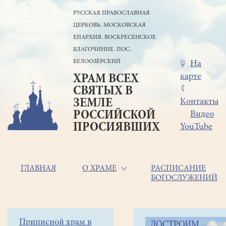
Перейти
РУССКАЯ ПРАВОСЛАВНАЯ
к
ЦЕРКОВЬ. МОСКОВСКАЯ
основному
содержанию
ЕПАРХИЯ. ВОСКРЕСЕНСКОЕ
БЛАГОЧИНИЕ. ПОС.
БЕЛООЗЁРСКИЙ
Меню
На
карте
ХРАМ ВСЕХ
в
СВЯТЫХ В
шапке
ЗЕМЛЕ
Контакты
РОССИЙСКОЙ
Видео
ПРОСИЯВШИХ
YouTube
Основная
ГЛАВНАЯ
О ХРАМЕ
РАСПИСАНИЕ
БОГОСЛУЖЕНИЙ
навигация
Главная
Строка
Боковое
Приписной храм в