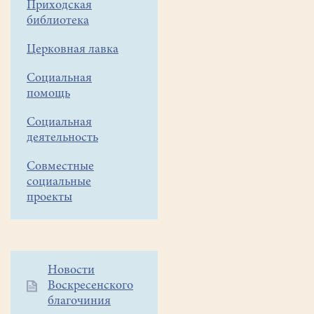
Приходская
библиотека
Клуб
Церковная лавка
«СТРАННИКИ»
создан
Социальная
в
помощь
1999
Социальная
году
деятельность
при
воскресной
Совместные
школе
социальные
"Колокольчики".
проекты
С
2014
года
одновременно
Дополнительное
Новости
является
Воскресенского
меню
клубным
благочиния
1
формированием