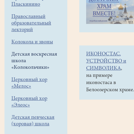
навигации
Детская
Пласкинино
меню
воскресная
школа
Православный
«Колокольчики»
образовательный
Клуб
лекторий
«Странники»
Колокола и звоны
ИКОНОСТАС.
Детская воскресная
Туристический
школа
УСТРОЙСТВО и
клуб
«Колокольчики»
СИМВОЛИКА
,
"Странники",
на примере
группа
Церковный хор
иконостаса в
ВКонтакте
«Мелос»
Белоозерском храме
Документальный
Церковный хор
фильм
«Элеос»
о
Детская певческая
нашем
(хоровая) школа
клубе.