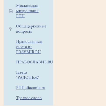
Белоозерского
Московская
Муниципального
митрополия
бюджетного
РПЦ
учреждения
Общецерковные
«Дом
вопросы
Культуры
«Гармония».
Православная
Членами
газета от
клуба
PRAVMIR.RU
являются
дети
ПРАВОСЛАВИЕ.RU
и
Газета
подростки
"РАДОНЕЖ"
воскресной
школы
РПЦ diaconia.ru
«Колокольчики».
Трезвое слово
Цель