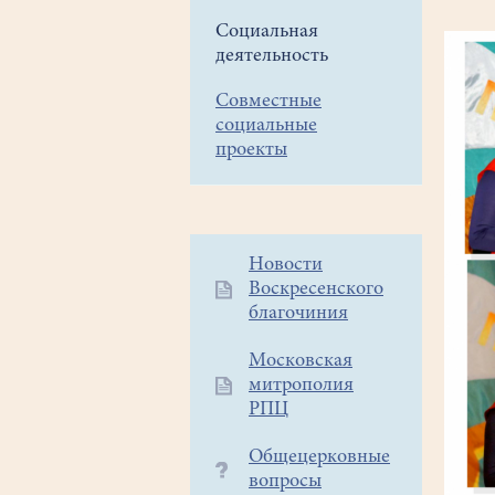
Социальная
деятельность
Совместные
социальные
проекты
Дополнительное
Новости
Воскресенского
меню
благочиния
1
Московская
митрополия
РПЦ
Общецерковные
вопросы