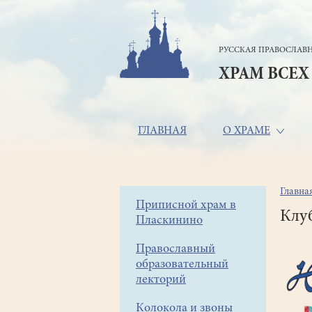
Перейти
к
основному
РУССКАЯ ПРАВОСЛАВН
содержанию
ХРАМ ВСЕХ
Основная
ГЛАВНАЯ
О ХРАМЕ
навигация
Главна
Стр
Боковое
Приписной храм в
нав
Клу
Пласкинино
меню
Православный
образовательный
лекторий
Колокола и звоны