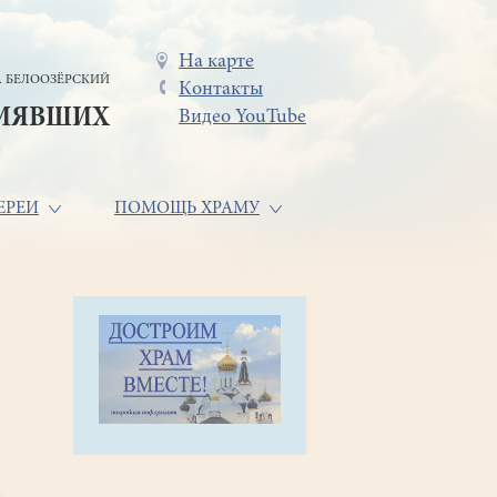
Меню
На карте
. БЕЛООЗЁРСКИЙ
Контакты
в
СИЯВШИХ
Видео YouTube
шапке
ЕРЕИ
ПОМОЩЬ ХРАМУ