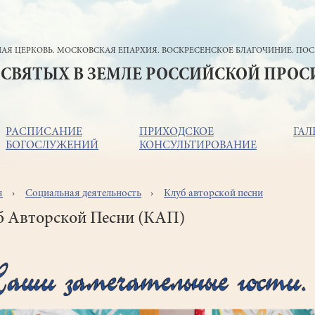
АЯ ЦЕРКОВЬ. МОСКОВСКАЯ ЕПАРХИЯ. ВОСКРЕСЕНСКОЕ БЛАГОЧИНИЕ. ПОС
 СВЯТЫХ В ЗЕМЛЕ РОССИЙСКОЙ ПРО
РАСПИСАНИЕ
ПРИХОДСКОЕ
ГАЛ
БОГОСЛУЖЕНИЙ
КОНСУЛЬТИРОВАНИЕ
я
Социальная деятельность
Клуб авторской песни
ока
игации
б Авторской Песни (КАП)