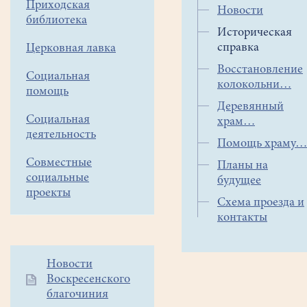
Приходская
корнями
Новости
библиотека
в
Историческая
далёкое
справка
Церковная лавка
прошлое.
Восстановление
Социальная
Первое
колокольни
помощь
документальное
Деревянный
упоминание
Социальная
храм
о
деятельность
церкви,
Помощь храму
«исстари
Совместные
Планы на
построенной
социальные
будущее
на
проекты
Схема проезда и
погосте
контакты
в
Дорках,
Московского
Дополнительное
Новости
уезда
Воскресенского
меню
Гвоздинской
благочиния
1