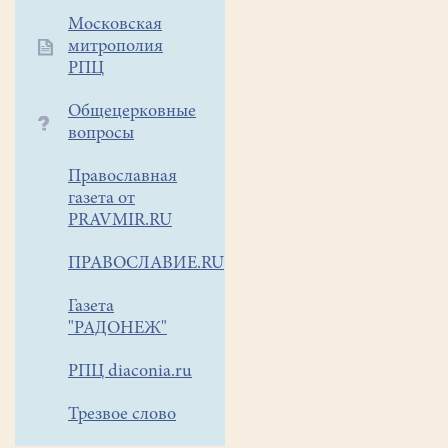
волости»,
относится
Московская
митрополия
к
РПЦ
началу
XVII
Общецерковные
столетия,
вопросы
когда
в
Православная
период
газета от
Смутного
PRAVMIR.RU
времени
ПРАВОСЛАВИЕ.RU
она
была
Газета
«упразднена»,
"РАДОНЕЖ"
а
церковная
РПЦ diaconia.ru
земля
с
Трезвое слово
1631