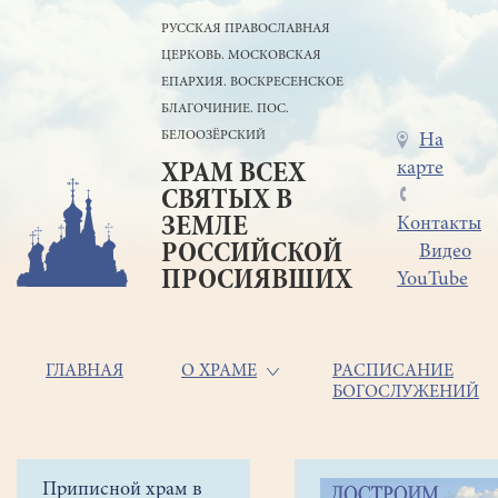
Перейти
РУССКАЯ ПРАВОСЛАВНАЯ
к
ЦЕРКОВЬ. МОСКОВСКАЯ
основному
содержанию
ЕПАРХИЯ. ВОСКРЕСЕНСКОЕ
БЛАГОЧИНИЕ. ПОС.
БЕЛООЗЁРСКИЙ
Меню
На
карте
ХРАМ ВСЕХ
в
СВЯТЫХ В
шапке
ЗЕМЛЕ
Контакты
РОССИЙСКОЙ
Видео
ПРОСИЯВШИХ
YouTube
Основная
ГЛАВНАЯ
О ХРАМЕ
РАСПИСАНИЕ
БОГОСЛУЖЕНИЙ
навигация
Главная
Строка
Боковое
Приписной храм в