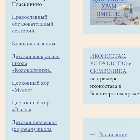
навигации
Приписной
Пласкинино
меню
храм в
Пласкинино
Православный
образовательный
Историческая
лекторий
справка
Колокола и звоны
История
ИКОНОСТАС.
Детская воскресная
храма
школа
УСТРОЙСТВО и
во
«Колокольчики»
СИМВОЛИКА
,
имя
на примере
Церковный хор
святого
иконостаса в
«Мелос»
великомученика
Белоозерском храме
Димитрия
Церковный хор
Солунского
«Элеос»
в
селе
Детская певческая
(хоровая) школа
Пласкинино
Расписание
уходит