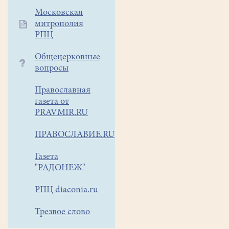
открывать
Московская
их
митрополия
для
РПЦ
себя
по-
Общецерковные
вопросы
новому…
«…
Православная
и
газета от
утро
PRAVMIR.RU
молитва
моя
ПРАВОСЛАВИЕ.RU
предварит
Тя»
Газета
(Пс.
"РАДОНЕЖ"
87:14)
.
РПЦ diaconia.ru
Каждое
Трезвое слово
воскресенье
в