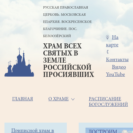
Перейти
РУССКАЯ ПРАВОСЛАВНАЯ
к
ЦЕРКОВЬ. МОСКОВСКАЯ
основному
содержанию
ЕПАРХИЯ. ВОСКРЕСЕНСКОЕ
БЛАГОЧИНИЕ. ПОС.
БЕЛООЗЁРСКИЙ
Меню
На
карте
ХРАМ ВСЕХ
в
СВЯТЫХ В
шапке
ЗЕМЛЕ
Контакты
РОССИЙСКОЙ
Видео
ПРОСИЯВШИХ
YouTube
Основная
ГЛАВНАЯ
О ХРАМЕ
РАСПИСАНИЕ
БОГОСЛУЖЕНИЙ
навигация
Главная
Строка
Боковое
Приписной храм в