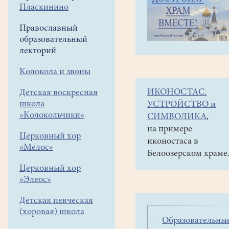
навигации
Православный
Пласкинино
меню
образовательный
лекторий
Православный
образовательный
Воскресная
лекторий
школа
Колокола и звоны
для
взрослых
ИКОНОСТАС.
Детская воскресная
школа
УСТРОЙСТВО и
Вникая
«Колокольчики»
СИМВОЛИКА
,
в
на примере
слова
Церковный хор
иконостаса в
молитв,
«Мелос»
Белоозерском храме
поражаешься
Церковный хор
бесконечной
«Элеос»
глубине
заключенного
Детская певческая
в
(хоровая) школа
них
Образовательны