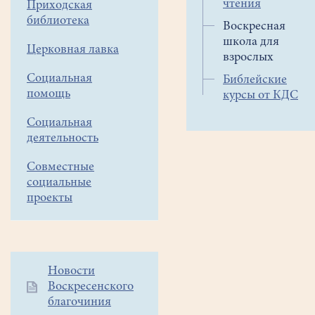
смысла.
чтения
Приходская
библиотека
Молясь
Воскресная
каждый
школа для
Церковная лавка
день
взрослых
утром
Социальная
Библейские
и
помощь
курсы от КДС
вечером,
можно
Социальная
деятельность
не
только
Совместные
повторять
социальные
одни
проекты
и
те
же
молитвы,
Дополнительное
Новости
но
Воскресенского
меню
каждый
благочиния
1
раз