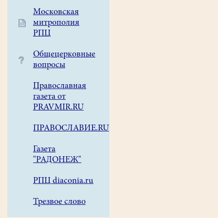
от
Московская
Министерства
митрополия
культуры
РПЦ
Московской
области
Общецерковные
на
вопросы
их
Православная
проведение.
газета от
В
PRAVMIR.RU
настоящий
момент
ПРАВОСЛАВИЕ.RU
все
аварийные
Газета
показатели
"РАДОНЕЖ"
колокольни
РПЦ diaconia.ru
устранены.
Трезвое слово
В
период