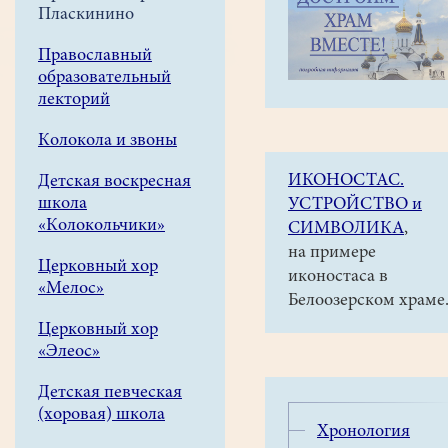
навигации
Приписной
Пласкинино
меню
храм в
Пласкинино
Православный
образовательный
Восстановление
лекторий
колокольни
Колокола и звоны
ИКОНОСТАС.
Детская воскресная
В
школа
УСТРОЙСТВО и
2015
«Колокольчики»
СИМВОЛИКА
,
году состояние
на примере
колокольни
Церковный хор
иконостаса в
Дмитриевского
«Мелос»
Белоозерском храме
храма оценивалось
Церковный хор
как
«Элеос»
аварийное.
Детская певческая
На
(хоровая) школа
средства
Хронология