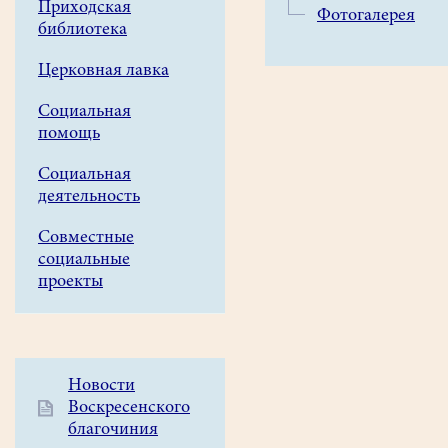
Благотворительного
Приходская
Фотогалерея
Фонда
библиотека
Московской
Церковная лавка
епархии
по
Социальная
восстановлению
помощь
порушенных
святынь
Социальная
деятельность
был
разработан
Совместные
проект
социальные
первоочередных
проекты
противо
-
аварийных
мероприятий
Дополнительное
Новости
и
Воскресенского
меню
получено
благочиния
1
разрешение