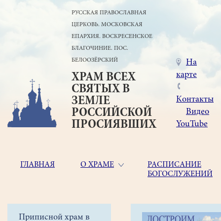
Перейти
РУССКАЯ ПРАВОСЛАВНАЯ
к
ЦЕРКОВЬ. МОСКОВСКАЯ
основному
содержанию
ЕПАРХИЯ. ВОСКРЕСЕНСКОЕ
БЛАГОЧИНИЕ. ПОС.
БЕЛООЗЁРСКИЙ
Меню
На
карте
ХРАМ ВСЕХ
в
СВЯТЫХ В
шапке
ЗЕМЛЕ
Контакты
РОССИЙСКОЙ
Видео
ПРОСИЯВШИХ
YouTube
Основная
ГЛАВНАЯ
О ХРАМЕ
РАСПИСАНИЕ
БОГОСЛУЖЕНИЙ
навигация
Главная
Строка
Боковое
Приписной храм в