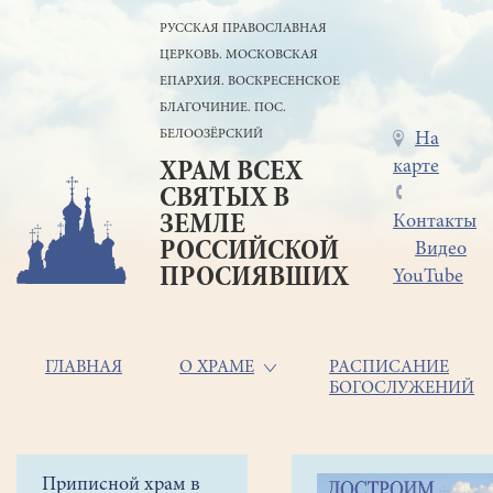
Перейти
РУССКАЯ ПРАВОСЛАВНАЯ
к
ЦЕРКОВЬ. МОСКОВСКАЯ
основному
содержанию
ЕПАРХИЯ. ВОСКРЕСЕНСКОЕ
БЛАГОЧИНИЕ. ПОС.
БЕЛООЗЁРСКИЙ
Меню
На
карте
ХРАМ ВСЕХ
в
СВЯТЫХ В
шапке
ЗЕМЛЕ
Контакты
РОССИЙСКОЙ
Видео
ПРОСИЯВШИХ
YouTube
Основная
ГЛАВНАЯ
О ХРАМЕ
РАСПИСАНИЕ
БОГОСЛУЖЕНИЙ
навигация
Главная
Строка
Боковое
Приписной храм в