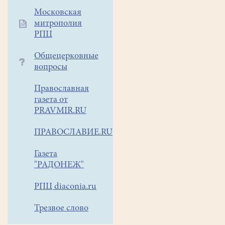
епархии,
совершил
Московская
митрополия
чин
РПЦ
освящения
новопостроенного
Общецерковные
деревянного
вопросы
храма
и
Православная
восстановленной
газета от
колокольни
PRAVMIR.RU
старого
ПРАВОСЛАВИЕ.RU
Дмитриевского
храма погоста
Газета
Дорки.
"РАДОНЕЖ"
РПЦ diaconia.ru
Трезвое слово