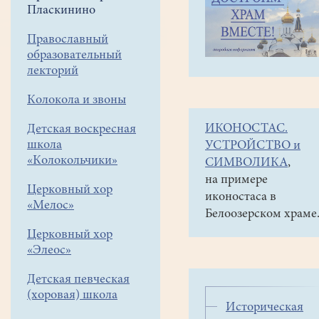
навигации
Приписной
Пласкинино
меню
храм в
Пласкинино
Православный
образовательный
Деревянный
лекторий
храм
Колокола и звоны
В
ИКОНОСТАС.
Детская воскресная
2017
школа
УСТРОЙСТВО и
году
«Колокольчики»
СИМВОЛИКА
,
Временный
на
на примере
деревяный
Церковный хор
церковной
храм вмч.
иконостаса в
«Мелос»
территори
Димитрия
Белоозерском храме
старого
Солунского
Церковный хор
на Дорке в
Дмитриевс
«Элеос»
деревне
храма
Пласкинино
около
Детская певческая
(хоровая) школа
деревни
Историческая
Пласкинино