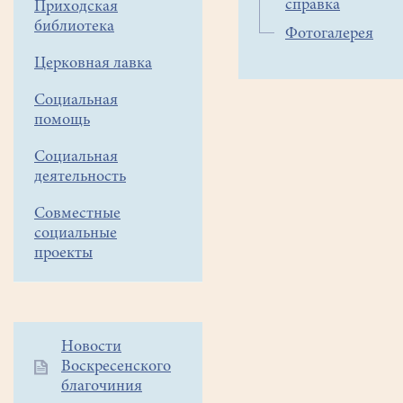
справка
Приходская
завершено
библиотека
Фотогалерея
строительство
временного
Церковная лавка
деревянного
Социальная
храма
помощь
великомученика
Димитрия
Социальная
Солунского.
деятельность
30
Совместные
июля
социальные
2017
проекты
года
епископ
Луховицкий
Пётр,
Дополнительное
Новости
викарий
Воскресенского
меню
Московской
благочиния
1