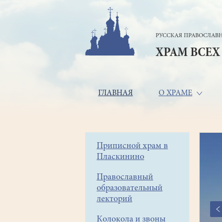
Перейти
к
основному
РУССКАЯ ПРАВОСЛАВН
содержанию
ХРАМ ВСЕХ
Основная
ГЛАВНАЯ
О ХРАМЕ
навигация
Боковое
Приписной храм в
Пласкинино
меню
Православный
образовательный
лекторий
Колокола и звоны