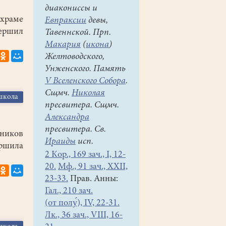
диакониссы и
раме
Евпраксии
девы,
ершил
Тавеннской. Прп.
Макария
(
икона
)
Желтоводского,
Унженского. Память
V Вселенского Собора
.
Сщмч.
Николая
школа
пресвитера. Сщмч.
Александра
пресвитера. Св.
тников
Ираиды
исп.
шила
2 Кор., 169 зач., I, 12-
20.
Мф., 91 зач., XXII,
23-33.
Прав. Анны:
Гал., 210 зач.
(от полу́), IV, 22-31.
Лк., 36 зач., VIII, 16-