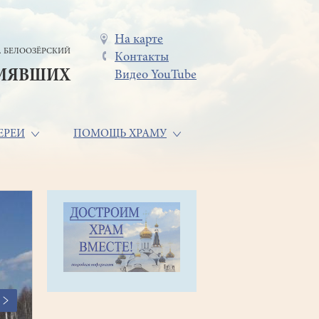
Меню
На карте
. БЕЛООЗЁРСКИЙ
Контакты
в
СИЯВШИХ
Видео YouTube
шапке
ЕРЕИ
ПОМОЩЬ ХРАМУ