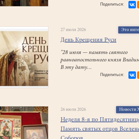
27 июля 2026
Это инт
День Крещения Руси
"28 июля — память святого
равноапостольного князя Влади
В эту дату…
26 июля 2026
Новости 
Неделя 8-я по Пятидесятниц
Память святых отцов Вселен
Соборов.