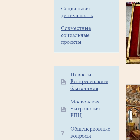
Социальная
деятельность
Совместные
социальные
проекты
Дополнительное
Новости
Воскресенского
меню
благочиния
1
Московская
митрополия
РПЦ
Общецерковные
вопросы