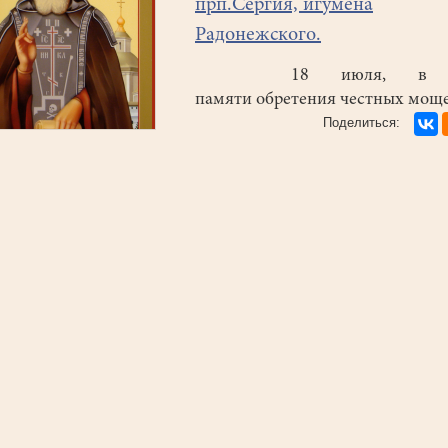
прп.Сергия, игумена
Радонежского.
18 июля, в д
памяти обретения честных мо