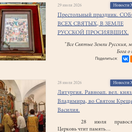
29 июля 2026
Новости 
Престольный праздник. СО
ВСЕХ СВЯТЫХ, В ЗЕМЛЕ
РУССКОЙ ПРОСИЯВШИХ.
"
Все Святые Земли Русския, 
Бога о 
28 июля 2026
Новости 
Литургия. Равноап. вел. княз
Владимира, во Святом Крещ
Василия.
28 июля правосла
Церковь чтит память…