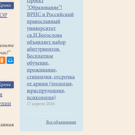
Проект
Храма
"Образование"!
ВРНС и Российский
БОР
православный
университет
св.И.Богослова
объявляет набор
молите
абитуриентов.
нас!"
Бесплатное
обучение,
проживание,
стипендия, отсрочка
от армии (теология,
Храма
юриспруденция,
я
психология)
ении
17 апреля 2026
Все объявления
вная