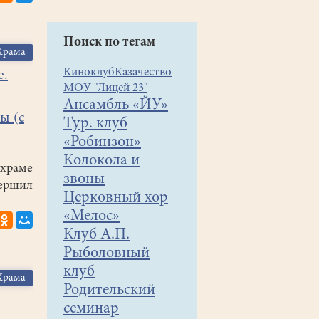
Поиск по тегам
Храма
Киноклуб
Казачество
е.
МОУ "Лицей 23"
Ансамбль «ЙУ»
ы (с
Тур. клуб
«Робинзон»
Колокола и
раме
звоны
ершил
Церковный хор
«Мелос»
Клуб А.П.
Рыболовный
клуб
Храма
Родительский
семинар