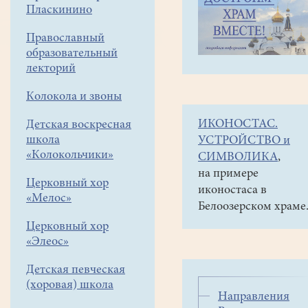
навигации
Совместные
Пласкинино
меню
социальные
проекты
Православный
образовательный
Муниципальные
лекторий
Рождественские
чтения
Колокола и звоны
Новости
ИКОНОСТАС.
Детская воскресная
школа
УСТРОЙСТВО и
«Колокольчики»
СИМВОЛИКА
,
на примере
Церковный хор
иконостаса в
«Мелос»
Белоозерском храме
Церковный хор
«Элеос»
Детская певческая
(хоровая) школа
Направления