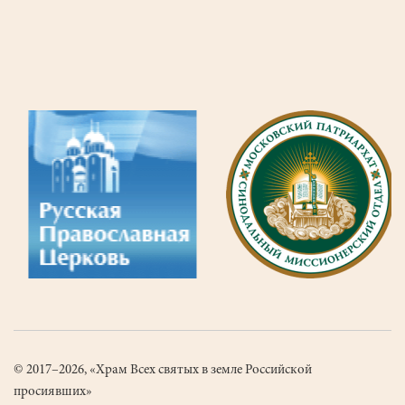
8
Страница
9
Текущая
10
Страница
страница
© 2017–2026, «Храм Всех святых в земле Российской
просиявших»