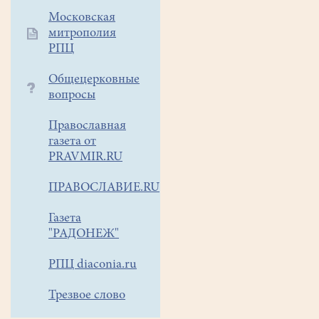
Московская
митрополия
РПЦ
Общецерковные
вопросы
Православная
газета от
PRAVMIR.RU
ПРАВОСЛАВИЕ.RU
Газета
"РАДОНЕЖ"
РПЦ diaconia.ru
Трезвое слово