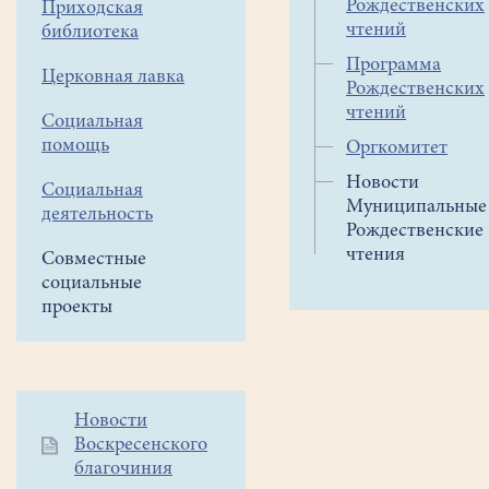
Рождественских
Приходская
чтений
библиотека
Программа
Церковная лавка
Рождественских
чтений
Социальная
помощь
Оргкомитет
Новости
Социальная
Муниципальные
деятельность
Рождественские
чтения
Совместные
социальные
проекты
Дополнительное
Новости
Воскресенского
меню
благочиния
1