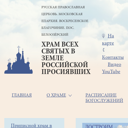
Перейти
РУССКАЯ ПРАВОСЛАВНАЯ
к
ЦЕРКОВЬ. МОСКОВСКАЯ
основному
содержанию
ЕПАРХИЯ. ВОСКРЕСЕНСКОЕ
БЛАГОЧИНИЕ. ПОС.
БЕЛООЗЁРСКИЙ
Меню
На
карте
ХРАМ ВСЕХ
в
СВЯТЫХ В
шапке
ЗЕМЛЕ
Контакты
РОССИЙСКОЙ
Видео
ПРОСИЯВШИХ
YouTube
Основная
ГЛАВНАЯ
О ХРАМЕ
РАСПИСАНИЕ
БОГОСЛУЖЕНИЙ
навигация
Главная
Строка
Боковое
Приписной храм в