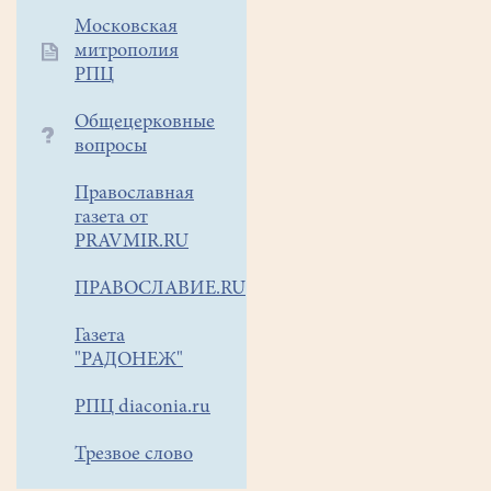
Московская
митрополия
РПЦ
Общецерковные
вопросы
Православная
газета от
PRAVMIR.RU
ПРАВОСЛАВИЕ.RU
Газета
"РАДОНЕЖ"
РПЦ diaconia.ru
Трезвое слово