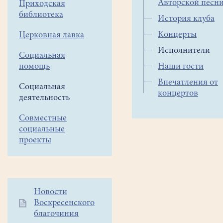
Авторской песн
Приходская
библиотека
История клуба
Концерты
Церковная лавка
Исполнители
Социальная
помощь
Наши гости
Впечатления от
Социальная
концертов
деятельность
Совместные
социальные
проекты
Дополнительное
Новости
Воскресенского
меню
благочиния
1