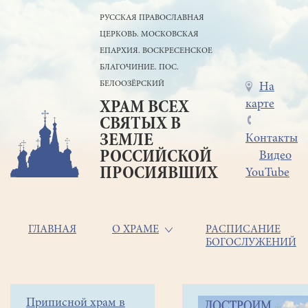
Перейти
РУССКАЯ ПРАВОСЛАВНАЯ
к
ЦЕРКОВЬ. МОСКОВСКАЯ
основному
содержанию
ЕПАРХИЯ. ВОСКРЕСЕНСКОЕ
БЛАГОЧИНИЕ. ПОС.
БЕЛООЗЁРСКИЙ
Меню
На
карте
ХРАМ ВСЕХ
в
СВЯТЫХ В
шапке
ЗЕМЛЕ
Контакты
РОССИЙСКОЙ
Видео
ПРОСИЯВШИХ
YouTube
Основная
ГЛАВНАЯ
О ХРАМЕ
РАСПИСАНИЕ
БОГОСЛУЖЕНИЙ
навигация
Главная
Строка
Боковое
Приписной храм в