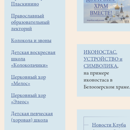
навигации
Социальная
Пласкинино
меню
деятельность
Православный
Клуб
образовательный
авторской
лекторий
песни
Исполнители
Колокола и звоны
ИКОНОСТАС.
Детская воскресная
школа
УСТРОЙСТВО и
«Колокольчики»
СИМВОЛИКА
,
на примере
Церковный хор
иконостаса в
«Мелос»
Белоозерском храме
Церковный хор
«Элеос»
Детская певческая
(хоровая) школа
Новости Клуба