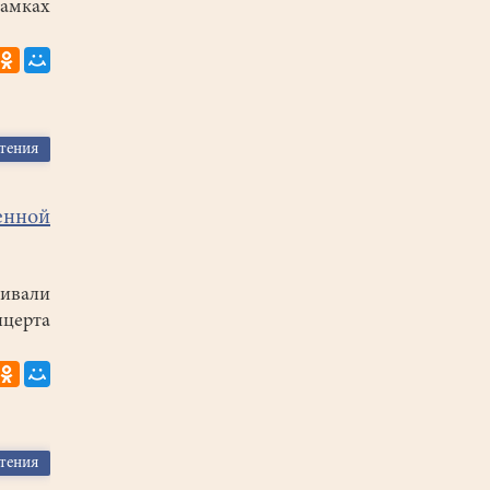
амках
чтения
енной
шивали
церта
чтения