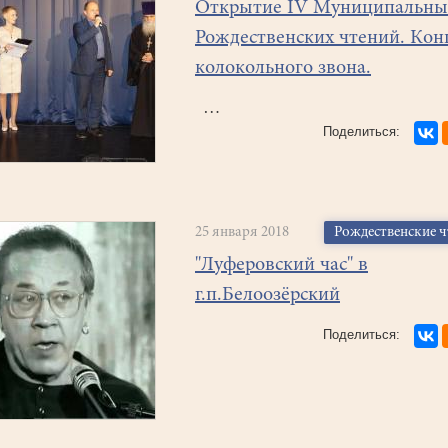
Открытие IV Муниципальны
Рождественских чтений. Кон
колокольного звона.
…
25 января 2018
Рождественские 
"Луферовский час" в
г.п.Белоозёрский