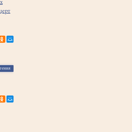
х
церт
чтения