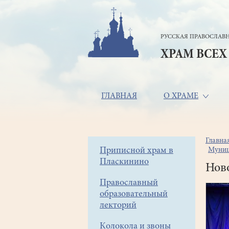
Перейти
к
основному
РУССКАЯ ПРАВОСЛАВН
содержанию
ХРАМ ВСЕХ
Основная
ГЛАВНАЯ
О ХРАМЕ
навигация
Главна
Стр
Боковое
Приписной храм в
Муниц
нав
Пласкинино
меню
Нов
Православный
образовательный
лекторий
Колокола и звоны