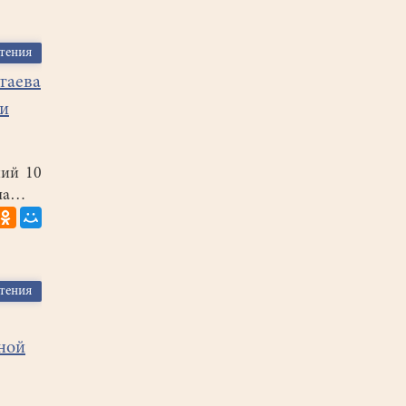
чтения
гаева
 и
ний 10
еча…
чтения
ной