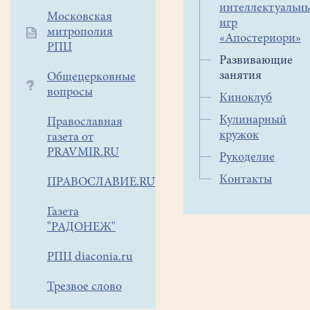
интеллектуальн
раннего
Московская
игр
детства стараться
митрополия
«Апостериори»
понять
РПЦ
Развивающие
индивидуальные особенн
занятия
Общецерковные
ребенка
вопросы
и
Киноклуб
помочь
Кулинарный
Православная
ему
кружок
газета от
реализовать возможности
PRAVMIR.RU
Рукоделие
Развивающие
занятия
Контакты
ПРАВОСЛАВИЕ.RU
для
детей
Газета
"РАДОНЕЖ"
не
только
РПЦ diaconia.ru
полезны,
но
Трезвое слово
и