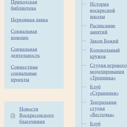
Приходская
правило
История
библиотека
это
воскресной
три
школы
Церковная лавка
группы
Расписание
- дошкольный
Социальная
занятий
возраст,
помощь
Закон Божий
младший
Социальная
школьный
Колокольный
деятельность
кружок
возраст
и
Студия игрового
Совместные
ребята
моделирования
социальные
постарше. Для
«Тропинка»
проекты
того,
Клуб
чтобы
«Странники»
человек вырос
Театральная
умным
студия
Дополнительное
Новости
и
«Весточка»
Воскресенского
меню
сообразительным,
благочиния
1
Клуб
желательно с