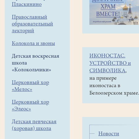
навигации
Детская
Пласкинино
меню
воскресная
школа
Православный
«Колокольчики»
образовательный
Развивающие
лекторий
занятия
Колокола и звоны
ИКОНОСТАС.
Детская воскресная
В
школа
УСТРОЙСТВО и
рамках воскресной
«Колокольчики»
СИМВОЛИКА
,
школы
на примере
"Колокольчики"
Церковный хор
иконостаса в
«Мелос»
проходят
Белоозерском храме
развивающие
Церковный хор
занятия
«Элеос»
для
детей
Детская певческая
разного возраста.
(хоровая) школа
Новости
Как