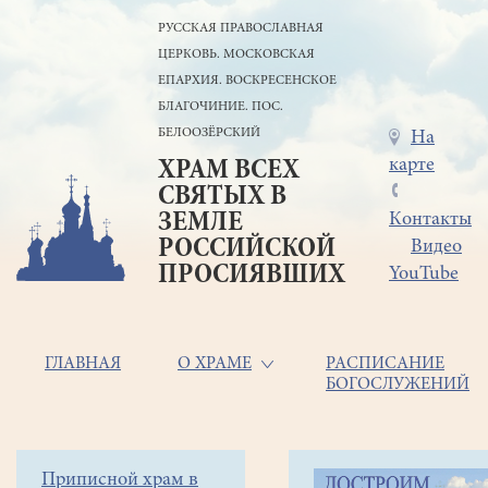
Перейти
РУССКАЯ ПРАВОСЛАВНАЯ
к
ЦЕРКОВЬ. МОСКОВСКАЯ
основному
содержанию
ЕПАРХИЯ. ВОСКРЕСЕНСКОЕ
БЛАГОЧИНИЕ. ПОС.
БЕЛООЗЁРСКИЙ
Меню
На
карте
ХРАМ ВСЕХ
в
СВЯТЫХ В
шапке
ЗЕМЛЕ
Контакты
РОССИЙСКОЙ
Видео
ПРОСИЯВШИХ
YouTube
Основная
ГЛАВНАЯ
О ХРАМЕ
РАСПИСАНИЕ
БОГОСЛУЖЕНИЙ
навигация
Главная
Строка
Боковое
Приписной храм в