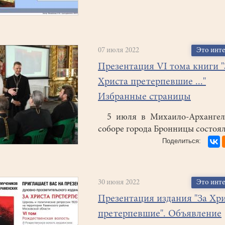
07 июля 2022
Это инт
Презентация VI тома книги "
Христа претерпевшие ..."
Избранные страницы
5 июля в Михаило-Архангел
соборе города Бронницы состоя
30 июня 2022
Это инт
Презентация издания "За Хр
претерпевшие". Объявление