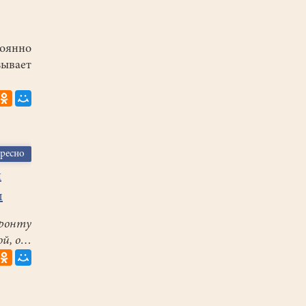
оянно
зывает
ересно
й
м
ронту
ой, о…