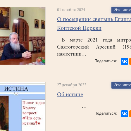
01 ноября 2024
Это инт
О посещении святынь Египта
Коптской Церкви
В марте 2021 года митро
Святогорский Арсений (1968г
наместник…
27 декабря 2022
Это инт
Об истине
…