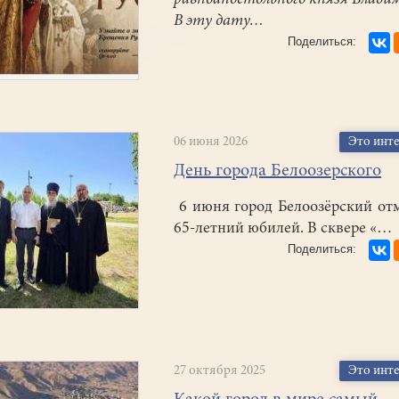
равноапостольного князя Влади
В эту дату…
06 июня 2026
Это инт
День города Белоозерского
6 июня город Белоозёрский от
65-летний юбилей. В сквере «…
27 октября 2025
Это инт