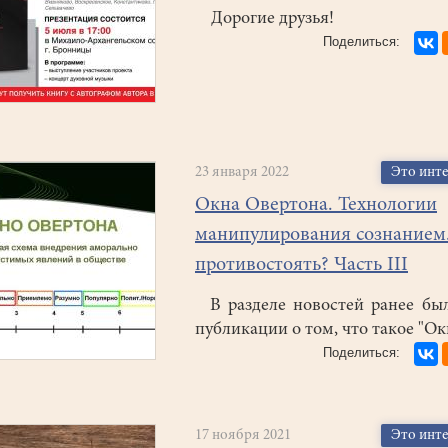
Дорогие друзья!
23 января 2022
Это инт
Окна Овертона. Технологии
манипулирования сознанием
противостоять? Часть III
В разделе новостей ранее бы
публикации о том, что такое "О
17 ноября 2021
Это инт