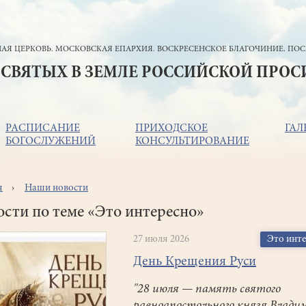
АЯ ЦЕРКОВЬ. МОСКОВСКАЯ ЕПАРХИЯ. ВОСКРЕСЕНСКОЕ БЛАГОЧИНИЕ. ПОС
 СВЯТЫХ В ЗЕМЛЕ РОССИЙСКОЙ ПРО
РАСПИСАНИЕ
ПРИХОДСКОЕ
ГАЛ
БОГОСЛУЖЕНИЙ
КОНСУЛЬТИРОВАНИЕ
я
Наши новости
ока
игации
сти по теме «Это интересно»
27 июля 2026
Это инт
День Крещения Руси
"28 июля — память святого