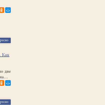
ересно
. Как
ло две
кна…
ересно