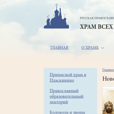
Перейти
к
основному
РУССКАЯ ПРАВОСЛАВН
содержанию
ХРАМ ВСЕХ
Основная
ГЛАВНАЯ
О ХРАМЕ
навигация
Главна
Стр
Боковое
Приписной храм в
нав
Ново
Пласкинино
меню
Православный
образовательный
лекторий
Колокола и звоны