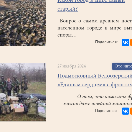
Какой город в мире самый
старый?
Вопрос о самом древнем пост
населенном городе в мире вы
споры…
27 ноября 2024
Это инт
Подмосковный Белоозёрски
«Единым сердцем» с фронто
О том, что помогать ф
можно даже швейной машинк