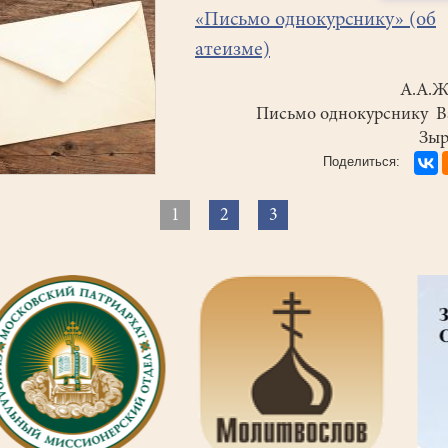
«Письмо однокурснику» (об
атеизме)
А.А.Ж
Письмо однокурснику 
Зыр
рация
1
Текущая
2
Страница
3
Страница
ниц
страница