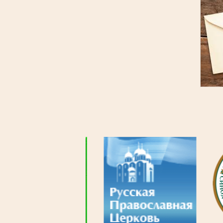
Нуме
стра