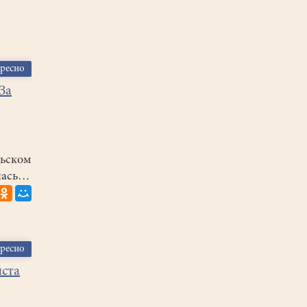
ересно
За
ьском
лась…
ересно
иста