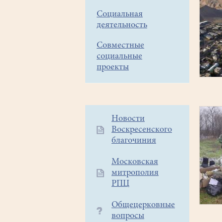
Социальная
деятельность
Совместные
социальные
проекты
Дополнительное
Новости
Воскресенского
меню
благочиния
1
Московская
митрополия
РПЦ
Общецерковные
вопросы