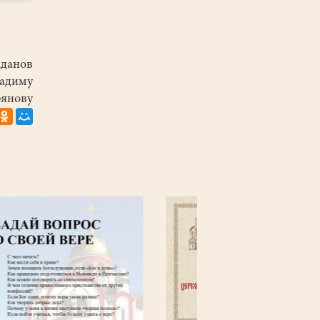
данов
Вадиму
янову