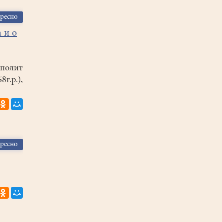
ересно
 и о
полит
.р.),
ересно