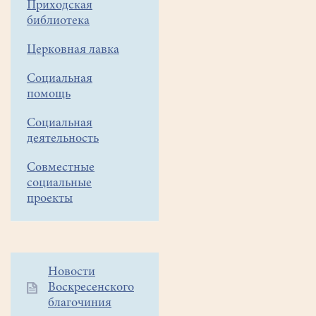
2021
Приходская
года
библиотека
митрополит
Церковная лавка
Святогорский
Арсений
Социальная
(1968г.р.),
помощь
наместник
Свято-
Социальная
Успенской
деятельность
Святогорской
Совместные
Лавры
социальные
возглавил
проекты
паломническую
поездку
делегации
УПЦ
(14
Дополнительное
Новости
Воскресенского
человек)
меню
благочиния
1
по