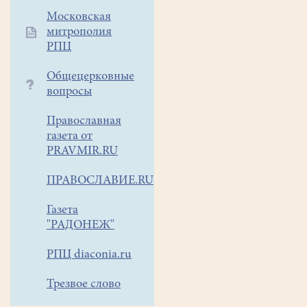
монастырям
Московская
Египта.
митрополия
РПЦ
Как
известно,
Общецерковные
Египет
вопросы
-
это
Православная
газета от
колыбель
PRAVMIR.RU
монашества,
которое
ПРАВОСЛАВИЕ.RU
зародилось
там
Газета
в
"РАДОНЕЖ"
III
веке.
РПЦ diaconia.ru
Именно
Трезвое слово
в
Египте