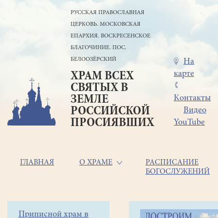
Перейти
РУССКАЯ ПРАВОСЛАВНАЯ
к
ЦЕРКОВЬ. МОСКОВСКАЯ
основному
содержанию
ЕПАРХИЯ. ВОСКРЕСЕНСКОЕ
БЛАГОЧИНИЕ. ПОС.
БЕЛООЗЁРСКИЙ
Меню
На
карте
ХРАМ ВСЕХ
в
СВЯТЫХ В
шапке
ЗЕМЛЕ
Контакты
РОССИЙСКОЙ
Видео
ПРОСИЯВШИХ
YouTube
Основная
ГЛАВНАЯ
О ХРАМЕ
РАСПИСАНИЕ
БОГОСЛУЖЕНИЙ
навигация
Главная
Строка
Боковое
Приписной храм в