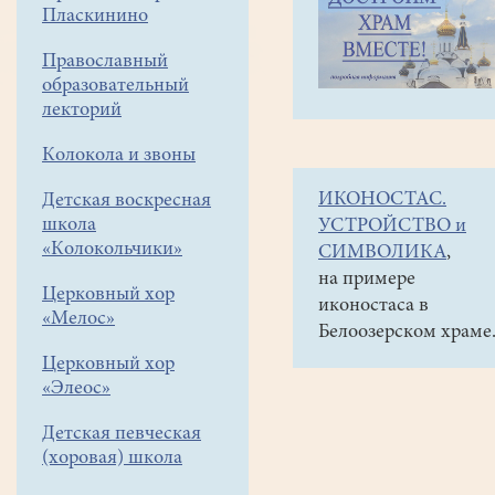
навигации
Наши
Пласкинино
меню
новости
Православный
О
образовательный
посещении
лекторий
святынь
Колокола и звоны
Египта
ИКОНОСТАС.
Детская воскресная
и
школа
УСТРОЙСТВО и
о
«Колокольчики»
СИМВОЛИКА
,
Коптской
на примере
Церковный хор
иконостаса в
Церкви
«Мелос»
Белоозерском храме
01
Церковный хор
ноября
«Элеос»
2024
Детская певческая
В
(хоровая) школа
марте