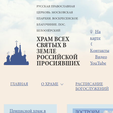
Перейти
РУССКАЯ ПРАВОСЛАВНАЯ
к
ЦЕРКОВЬ. МОСКОВСКАЯ
основному
содержанию
ЕПАРХИЯ. ВОСКРЕСЕНСКОЕ
БЛАГОЧИНИЕ. ПОС.
БЕЛООЗЁРСКИЙ
Меню
На
карте
ХРАМ ВСЕХ
в
СВЯТЫХ В
шапке
ЗЕМЛЕ
Контакты
РОССИЙСКОЙ
Видео
ПРОСИЯВШИХ
YouTube
Основная
ГЛАВНАЯ
О ХРАМЕ
РАСПИСАНИЕ
БОГОСЛУЖЕНИЙ
навигация
Главная
Строка
Боковое
Приписной храм в