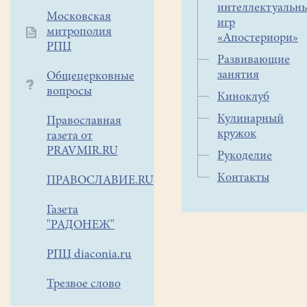
интеллектуальн
каких-
Московская
игр
то
митрополия
«Апостериори»
бумаг.
РПЦ
Но
Развивающие
иногда
занятия
Общецерковные
хочется
вопросы
Киноклуб
без
Кулинарный
Православная
всякого
кружок
газета от
«официоза»
PRAVMIR.RU
Рукоделие
собраться
и,
Контакты
ПРАВОСЛАВИЕ.RU
«посидев
на
Газета
заваленке»,
"РАДОНЕЖ"
вспомнить
РПЦ diaconia.ru
«дела
минувших
Трезвое слово
дней»...