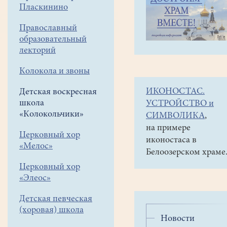
навигации
Детская
Пласкинино
меню
воскресная
школа
Православный
«Колокольчики»
образовательный
О
лекторий
работе
Колокола и звоны
воскресной
ИКОНОСТАС.
Детская воскресная
школы
школа
УСТРОЙСТВО и
в
«Колокольчики»
СИМВОЛИКА
,
2019
на примере
Церковный хор
иконостаса в
году
«Мелос»
Белоозерском храме
Церковный хор
24
«Элеос»
декабря
2019
Детская певческая
(хоровая) школа
Во
Новости