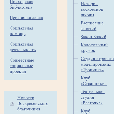
многих
Приходская
История
организациях
библиотека
воскресной
в
школы
Церковная лавка
конце
Расписание
года
Социальная
занятий
необходимо
помощь
Закон Божий
отчитываться
о
Социальная
Колокольный
деятельность
проделанной
кружок
работе.
Студия игрового
Совместные
От
моделирования
социальные
воскресных
«Тропинка»
проекты
школ
Клуб
тоже
«Странники»
время
Театральная
от
студия
Дополнительное
Новости
времени
«Весточка»
Воскресенского
меню
требуют
благочиния
1
заполнения
Клуб