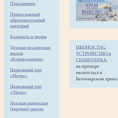
навигации
Наши
Пласкинино
меню
новости
Православный
Новости
образовательный
по
лекторий
теме
Колокола и звоны
«Конный
ИКОНОСТАС.
Детская воскресная
клуб
школа
УСТРОЙСТВО и
"Добрый
«Колокольчики»
СИМВОЛИКА
,
Конь"»
на примере
Церковный хор
иконостаса в
«Мелос»
Белоозерском храме
Церковный хор
«Элеос»
Детская певческая
(хоровая) школа