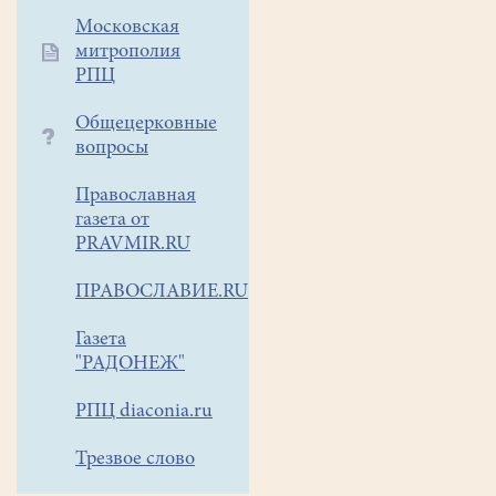
Московская
митрополия
РПЦ
Общецерковные
вопросы
Православная
газета от
PRAVMIR.RU
ПРАВОСЛАВИЕ.RU
Газета
"РАДОНЕЖ"
РПЦ diaconia.ru
Трезвое слово