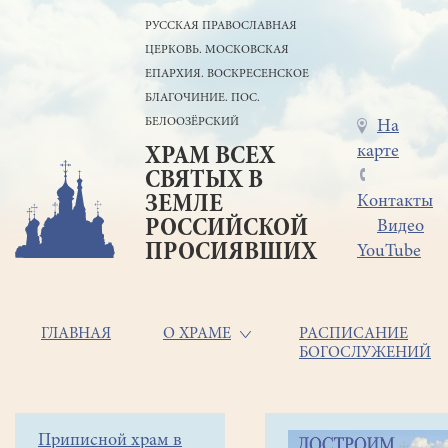
Перейти
РУССКАЯ ПРАВОСЛАВНАЯ
к
ЦЕРКОВЬ. МОСКОВСКАЯ
основному
содержанию
ЕПАРХИЯ. ВОСКРЕСЕНСКОЕ
БЛАГОЧИНИЕ. ПОС.
БЕЛООЗЁРСКИЙ
Меню
На
карте
ХРАМ ВСЕХ
в
СВЯТЫХ В
шапке
ЗЕМЛЕ
Контакты
РОССИЙСКОЙ
Видео
ПРОСИЯВШИХ
YouTube
Основная
ГЛАВНАЯ
О ХРАМЕ
РАСПИСАНИЕ
БОГОСЛУЖЕНИЙ
навигация
Главная
Строка
Боковое
Приписной храм в