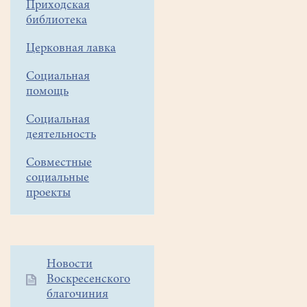
школы
Приходская
храма,
библиотека
названный "И
Церковная лавка
РАДОСТНЫЕ
ЗВУКИ
Социальная
ПЕСЕН
помощь
ПУСКАЙ
НЕСУТСЯ
Социальная
В
деятельность
НЕБЕСА!"
Совместные
Тёплым
социальные
майским
проекты
днём
храм
вновь
наполнился
Дополнительное
Новости
детскими
Воскресенского
меню
чистыми
благочиния
1
голосами