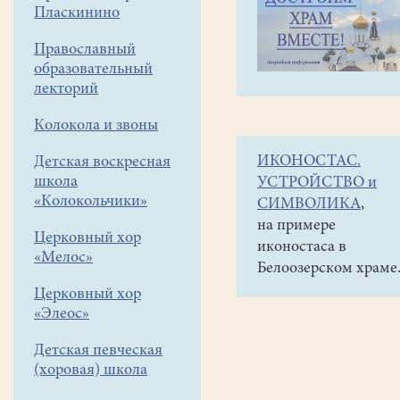
навигации
Наши
Пласкинино
меню
новости
Православный
Отчётный
образовательный
концерт
лекторий
певческой
Колокола и звоны
школы
ИКОНОСТАС.
Детская воскресная
храма
школа
УСТРОЙСТВО и
«Колокольчики»
СИМВОЛИКА
,
18
на примере
мая
Церковный хор
иконостаса в
2026
«Мелос»
Белоозерском храме
17
Церковный хор
мая
«Элеос»
состоялся
отчётный
Детская певческая
концерт
(хоровая) школа
певческой