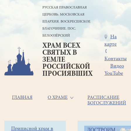
Перейти
РУССКАЯ ПРАВОСЛАВНАЯ
к
ЦЕРКОВЬ. МОСКОВСКАЯ
основному
содержанию
ЕПАРХИЯ. ВОСКРЕСЕНСКОЕ
БЛАГОЧИНИЕ. ПОС.
БЕЛООЗЁРСКИЙ
Меню
На
карте
ХРАМ ВСЕХ
в
СВЯТЫХ В
шапке
ЗЕМЛЕ
Контакты
РОССИЙСКОЙ
Видео
ПРОСИЯВШИХ
YouTube
Основная
ГЛАВНАЯ
О ХРАМЕ
РАСПИСАНИЕ
БОГОСЛУЖЕНИЙ
навигация
Главная
Строка
Боковое
Приписной храм в