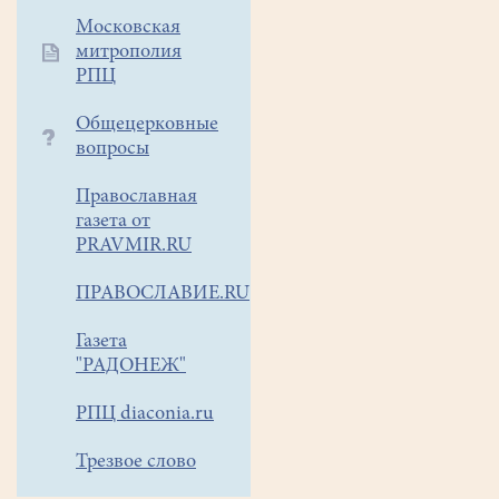
двух
Московская
хоров
митрополия
-«Младоглас»
РПЦ
и
«Свирельки»
Общецерковные
(руководители Екимова
вопросы
Ю.О.
Православная
и Курникова
газета от
Е.О.,
PRAVMIR.RU
концертмейстеры Артёмо
Н.А. и Кочнов
ПРАВОСЛАВИЕ.RU
В.В.).
Также
Газета
состоялся
"РАДОНЕЖ"
вокальный
дебют:
РПЦ diaconia.ru
Серафима
Трезвое слово
Чижма
исполнила