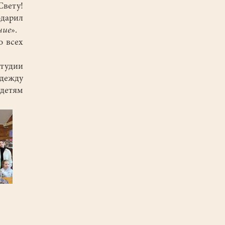
Свету!
дарил
ние
».
о всех
удии
дежду
 детям