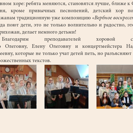
вном хоре: ребята меняются, становятся лучше, ближе к 
дня, кроме привычных песнопений, детский хор по
жанам традиционную уже композицию «
Вербное воскресе
 поют дети, это не только волнительно и радостно, эт
прихожан, делает немного детьми!
годарим преподавателей хоровой ст
 Олеговну, Елену Олеговну и концертмейстера На
еевну, которые не только учат детей петь, но разъясняют
божественных текстов.