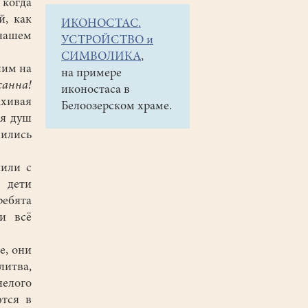
 когда
й, как
ИКОНОСТАС.
 нашем
УСТРОЙСТВО и
СИМВОЛИКА
,
лим на
на примере
санна!
иконостаса в
хивая
Белоозерском храме.
ля душ
сились
чили с
 дети
ребята
и всё
е, они
литва,
елого
ются в