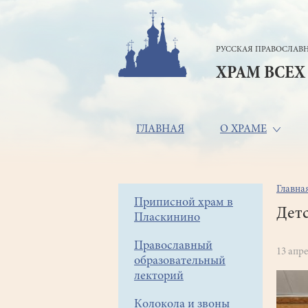
Перейти
к
основному
РУССКАЯ ПРАВОСЛАВН
содержанию
ХРАМ ВСЕХ
Основная
ГЛАВНАЯ
О ХРАМЕ
навигация
Главна
Стр
Боковое
Приписной храм в
нав
Детс
Пласкинино
меню
Православный
13 апре
образовательный
лекторий
Колокола и звоны