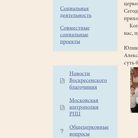
церко
Социальная
Сего
деятельность
прихо
Когда
Совместные
нас, 
социальные
Бла
проекты
Юлию
Алекс
суть 
Дополнительное
Новости
Воскресенского
меню
благочиния
1
Московская
митрополия
РПЦ
Общецерковные
вопросы