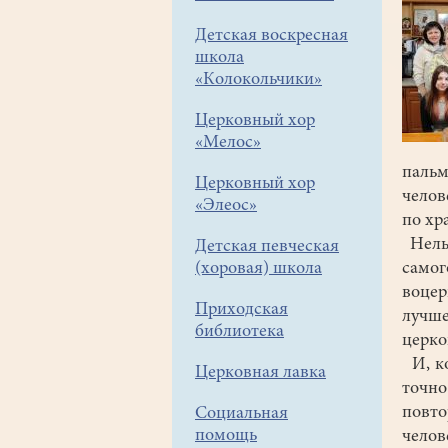
Детская воскресная
школа
«Колокольчики»
Церковный хор
«Мелос»
пальм
Церковный хор
челов
«Элеос»
по хр
Нельз
Детская певческая
(хоровая) школа
само
воцер
Приходская
лучш
библиотека
церко
И, ко
Церковная лавка
точно
повт
Социальная
помощь
челов