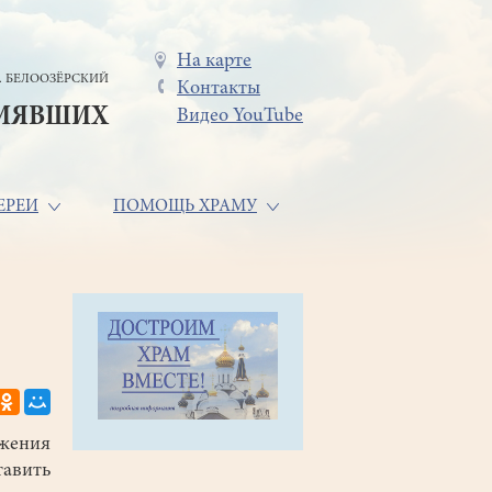
Меню
На карте
. БЕЛООЗЁРСКИЙ
Контакты
в
СИЯВШИХ
Видео YouTube
шапке
ЕРЕИ
ПОМОЩЬ ХРАМУ
ения
авить