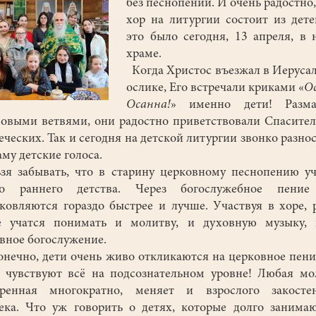
без песнопений. И очень радостно,
хор на литургии состоит из дете
это было сегодня, 13 апреля, в
храме.
Когда Христос въезжал в Иеруса
ослике, Его встречали криками «
О
Осанна!
» именно дети! Разма
овыми ветвями, они радостно приветствовали Спасите
еческих. Так и сегодня на детской литургии звонко разно
аму детские голоса.
я забывать, что в старину церковному песнопению у
го раннего детства. Через богослужебное пение
ковляются гораздо быстрее и лучше. Участвуя в хоре, 
е учатся понимать и молитву, и духовную музыку, 
вное богослужение.
нечно, дети очень живо откликаются на церковное пени
 чувствуют всё на подсознательном уровне! Любая мо
оренная многократно, меняет и взрослого закостен
ека. Что уж говорить о детях, которые долго занима