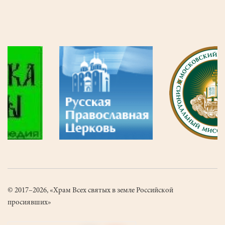
4
Текущая
5
Страница
страница
© 2017–2026, «Храм Всех святых в земле Российской
просиявших»