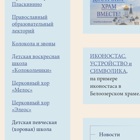
навигации
Детская
Пласкинино
меню
певческая
(хоровая)
Православный
школа
образовательный
Новости
лекторий
Колокола и звоны
ИКОНОСТАС.
Детская воскресная
школа
УСТРОЙСТВО и
«Колокольчики»
СИМВОЛИКА
,
на примере
Церковный хор
иконостаса в
«Мелос»
Белоозерском храме
Церковный хор
«Элеос»
Детская певческая
(хоровая) школа
Новости