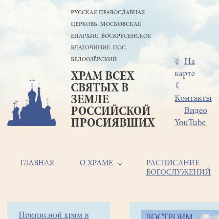
Перейти
РУССКАЯ ПРАВОСЛАВНАЯ
к
ЦЕРКОВЬ. МОСКОВСКАЯ
основному
содержанию
ЕПАРХИЯ. ВОСКРЕСЕНСКОЕ
БЛАГОЧИНИЕ. ПОС.
БЕЛООЗЁРСКИЙ
Меню
На
карте
ХРАМ ВСЕХ
в
СВЯТЫХ В
шапке
ЗЕМЛЕ
Контакты
РОССИЙСКОЙ
Видео
ПРОСИЯВШИХ
YouTube
Основная
ГЛАВНАЯ
О ХРАМЕ
РАСПИСАНИЕ
БОГОСЛУЖЕНИЙ
навигация
Главная
Строка
Боковое
Приписной храм в