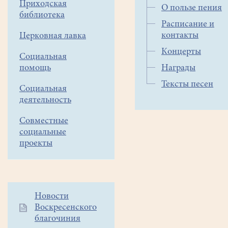
Приходская
О пользе пения
библиотека
Расписание и
контакты
Церковная лавка
Концерты
Социальная
помощь
Награды
Тексты песен
Социальная
деятельность
Совместные
социальные
проекты
Дополнительное
Новости
Воскресенского
меню
благочиния
1