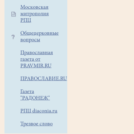
Московская
митрополия
РПЦ
Общецерковные
вопросы
Православная
газета от
PRAVMIR.RU
ПРАВОСЛАВИЕ.RU
Газета
"РАДОНЕЖ"
РПЦ diaconia.ru
Трезвое слово