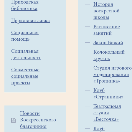
Приходская
правило
История
библиотека
это
воскресной
три
школы
Церковная лавка
группы
Расписание
- дошкольный
Социальная
занятий
возраст,
помощь
Закон Божий
младший
Социальная
школьный
Колокольный
деятельность
кружок
возраст
и
Студия игрового
Совместные
ребята
моделирования
социальные
постарше. Для
«Тропинка»
проекты
того,
Клуб
чтобы
«Странники»
человек вырос
Театральная
умным
студия
Дополнительное
Новости
и
«Весточка»
Воскресенского
меню
сообразительным,
благочиния
1
Клуб
желательно с