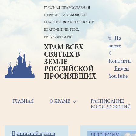
Перейти
РУССКАЯ ПРАВОСЛАВНАЯ
к
ЦЕРКОВЬ. МОСКОВСКАЯ
основному
содержанию
ЕПАРХИЯ. ВОСКРЕСЕНСКОЕ
БЛАГОЧИНИЕ. ПОС.
БЕЛООЗЁРСКИЙ
Меню
На
карте
ХРАМ ВСЕХ
в
СВЯТЫХ В
шапке
ЗЕМЛЕ
Контакты
РОССИЙСКОЙ
Видео
ПРОСИЯВШИХ
YouTube
Основная
ГЛАВНАЯ
О ХРАМЕ
РАСПИСАНИЕ
БОГОСЛУЖЕНИЙ
навигация
Главная
Строка
Боковое
Приписной храм в