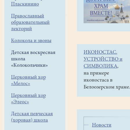
навигации
Детская
Пласкинино
меню
воскресная
школа
Православный
«Колокольчики»
образовательный
Развивающие
лекторий
занятия
Колокола и звоны
ИКОНОСТАС.
Детская воскресная
В
школа
УСТРОЙСТВО и
рамках воскресной
«Колокольчики»
СИМВОЛИКА
,
школы
на примере
"Колокольчики"
Церковный хор
иконостаса в
«Мелос»
проходят
Белоозерском храме
развивающие
Церковный хор
занятия
«Элеос»
для
детей
Детская певческая
разного возраста.
(хоровая) школа
Новости
Как