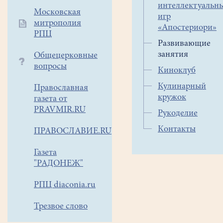
интеллектуальн
раннего
Московская
игр
детства стараться
митрополия
«Апостериори»
понять
РПЦ
Развивающие
индивидуальные особенн
занятия
Общецерковные
ребенка
вопросы
и
Киноклуб
помочь
Кулинарный
Православная
ему
кружок
газета от
реализовать возможности
PRAVMIR.RU
Рукоделие
Развивающие
занятия
Контакты
ПРАВОСЛАВИЕ.RU
для
детей
Газета
"РАДОНЕЖ"
не
только
РПЦ diaconia.ru
полезны,
но
Трезвое слово
и