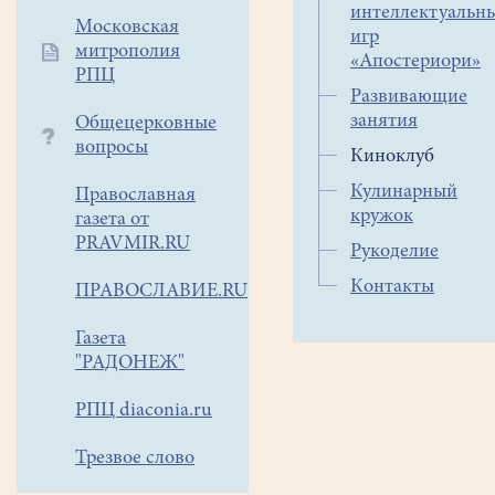
необходимое
интеллектуальн
Московская
игр
непосредственное
митрополия
«Апостериори»
живое
РПЦ
общение.
Развивающие
На
занятия
Общецерковные
киноклубе
вопросы
Киноклуб
ребята
Кулинарный
Православная
могут
кружок
газета от
поделиться
PRAVMIR.RU
друг
Рукоделие
с
Контакты
ПРАВОСЛАВИЕ.RU
другом
мыслями,
Газета
возникающими
"РАДОНЕЖ"
по
ходу
РПЦ diaconia.ru
просмотра
Трезвое слово
фильма,
высказать