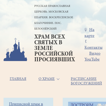
Перейти
РУССКАЯ ПРАВОСЛАВНАЯ
к
ЦЕРКОВЬ. МОСКОВСКАЯ
основному
содержанию
ЕПАРХИЯ. ВОСКРЕСЕНСКОЕ
БЛАГОЧИНИЕ. ПОС.
БЕЛООЗЁРСКИЙ
Меню
На
карте
ХРАМ ВСЕХ
в
СВЯТЫХ В
шапке
ЗЕМЛЕ
Контакты
РОССИЙСКОЙ
Видео
ПРОСИЯВШИХ
YouTube
Основная
ГЛАВНАЯ
О ХРАМЕ
РАСПИСАНИЕ
БОГОСЛУЖЕНИЙ
навигация
Главная
Строка
Боковое
Приписной храм в