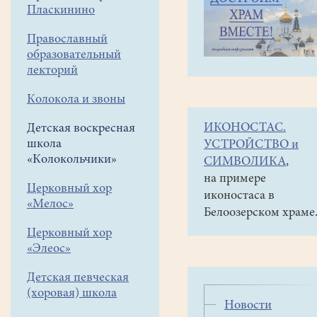
навигации
Детская
Пласкинино
меню
воскресная
школа
Православный
«Колокольчики»
образовательный
Киноклуб
лекторий
«
Невозможно
Колокола и звоны
научить
ИКОНОСТАС.
Детская воскресная
кого-
школа
УСТРОЙСТВО и
либо
«Колокольчики»
СИМВОЛИКА
,
жить
на примере
хорошо,
Церковный хор
иконостаса в
но
«Мелос»
Белоозерском храме
можно
Церковный хор
подсказать,
«Элеос»
как
не
Детская певческая
жить
(хоровая) школа
плохо
»,
Новости