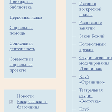
–
Приходская
История
режиссер
библиотека
воскресной
Андрей
школы
Церковная лавка
Тарковский.
Расписание
Социальная
занятий
помощь
Закон Божий
Одно
Социальная
Колокольный
из
деятельность
кружок
востребованных
Студия игрового
Совместные
направлений
моделирования
социальные
работы
«Тропинка»
проекты
воскресной
Клуб
школы
«Странники»
–
Театральная
киноклуб,
студия
Дополнительное
Новости
где
«Весточка»
Воскресенского
меню
происходит
благочиния
1
такое
Клуб