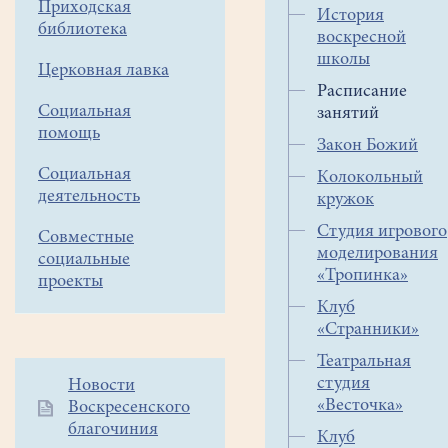
Приходская
История
библиотека
12.15 – 14.00
Кружок рук
воскресной
школы
12.15 – 14.00
Кулинарны
Церковная лавка
Расписание
12.15 – 13.15
Кузнечный
Социальная
занятий
помощь
Интеллект
Закон Божий
14.00 – 15.30
для старш
Социальная
Колокольный
деятельность
кружок
Туристичес
14.00 – 15.00
"Странник
Студия игрового
Совместные
моделирования
социальные
15.30 – 17.00
Студия "Т
«Тропинка»
проекты
Клуб
«Странники»
Понедельник
Театральная
Интеллект
16.45 – 17.45
студия
Дополнительное
Новости
Младшие.
«Весточка»
Воскресенского
меню
благочиния
1
Интеллект
Клуб
17.45 – 19.00