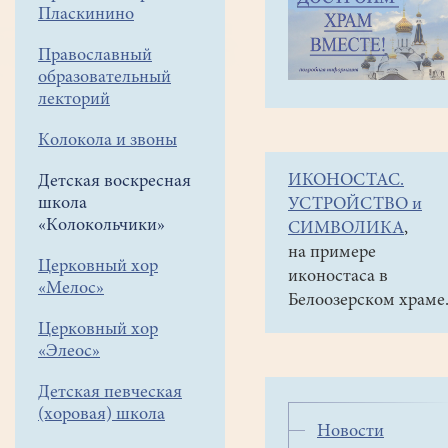
навигации
Детская
Пласкинино
меню
воскресная
школа
Православный
«Колокольчики»
образовательный
Расписание
лекторий
занятий
Колокола и звоны
2025-
ИКОНОСТАС.
Детская воскресная
2026
школа
УСТРОЙСТВО и
учебный
«Колокольчики»
СИМВОЛИКА
,
год
на примере
Церковный хор
иконостаса в
«Мелос»
Время
Белоозерском храме
Церковный хор
Воскресенье
«Элеос»
9.30 – 11.30
Закон Бож
Детская певческая
11.00 – 12.00
Закон Божи
(хоровая) школа
Новости
11.00 – 12.00
Закон Божи