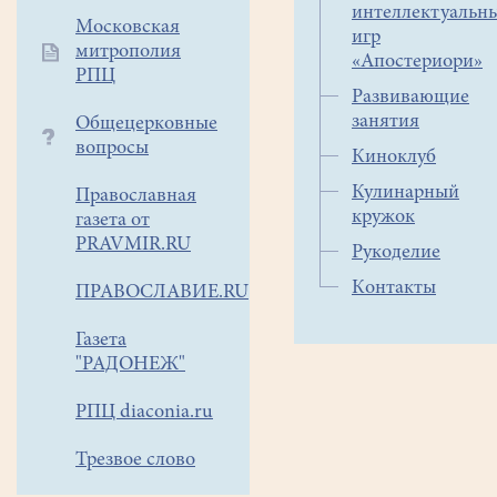
Старшие.
интеллектуальн
Московская
игр
17.00 – 18.00
Колокольн
митрополия
«Апостериори»
РПЦ
Детская хо
Развивающие
18.30 – 20.30
(старшие)
занятия
Общецерковные
вопросы
Киноклуб
Кулинарный
Православная
Вторник
кружок
газета от
16.00 – 19.00
Сюжетно-д
PRAVMIR.RU
Рукоделие
Контакты
ПРАВОСЛАВИЕ.RU
Среда
Газета
"РАДОНЕЖ"
Хореограф
15.00 – 16.45
«Созвездие
РПЦ diaconia.ru
Детская хо
17.00 – 18.20
Трезвое слово
(младшие)