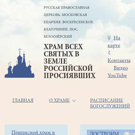
Перейти
РУССКАЯ ПРАВОСЛАВНАЯ
к
ЦЕРКОВЬ. МОСКОВСКАЯ
основному
содержанию
ЕПАРХИЯ. ВОСКРЕСЕНСКОЕ
БЛАГОЧИНИЕ. ПОС.
БЕЛООЗЁРСКИЙ
Меню
На
карте
ХРАМ ВСЕХ
в
СВЯТЫХ В
шапке
ЗЕМЛЕ
Контакты
РОССИЙСКОЙ
Видео
ПРОСИЯВШИХ
YouTube
Основная
ГЛАВНАЯ
О ХРАМЕ
РАСПИСАНИЕ
БОГОСЛУЖЕНИЙ
навигация
Главная
Строка
Боковое
Приписной храм в