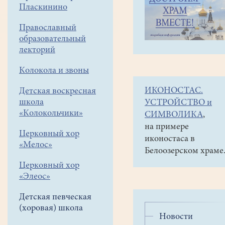
навигации
Детская
Пласкинино
меню
певческая
(хоровая)
Православный
школа
образовательный
Новости
лекторий
Колокола и звоны
ИКОНОСТАС.
Детская воскресная
школа
УСТРОЙСТВО и
«Колокольчики»
СИМВОЛИКА
,
на примере
Церковный хор
иконостаса в
«Мелос»
Белоозерском храме
Церковный хор
«Элеос»
Детская певческая
(хоровая) школа
Новости