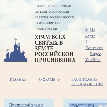
Перейти
РУССКАЯ ПРАВОСЛАВНАЯ
к
ЦЕРКОВЬ. МОСКОВСКАЯ
основному
содержанию
ЕПАРХИЯ. ВОСКРЕСЕНСКОЕ
БЛАГОЧИНИЕ. ПОС.
БЕЛООЗЁРСКИЙ
Меню
На
карте
ХРАМ ВСЕХ
в
СВЯТЫХ В
шапке
ЗЕМЛЕ
Контакты
РОССИЙСКОЙ
Видео
ПРОСИЯВШИХ
YouTube
Основная
ГЛАВНАЯ
О ХРАМЕ
РАСПИСАНИЕ
БОГОСЛУЖЕНИЙ
навигация
Главная
Строка
Боковое
Приписной храм в