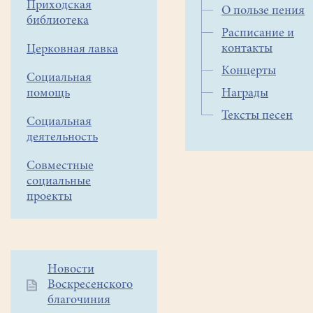
Приходская
О пользе пения
библиотека
Расписание и
контакты
Церковная лавка
Концерты
Социальная
помощь
Награды
Тексты песен
Социальная
деятельность
Совместные
социальные
проекты
Дополнительное
Новости
Воскресенского
меню
благочиния
1