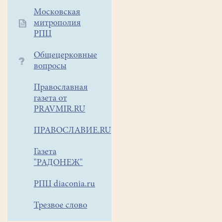
Московская
митрополия
РПЦ
Общецерковные
вопросы
Православная
газета от
PRAVMIR.RU
ПРАВОСЛАВИЕ.RU
Газета
"РАДОНЕЖ"
РПЦ diaconia.ru
Трезвое слово