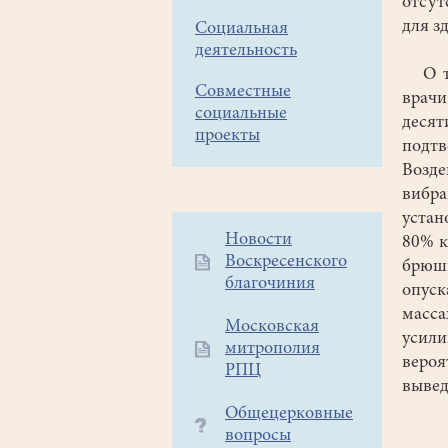
отсут
для з
Социальная
деятельность
О том
Совместные
врач
социальные
десят
проекты
подтв
Возде
вибра
устан
Дополнительное
Новости
80% к
Воскресенского
меню
брюшн
благочиния
1
опуск
масс
Московская
усили
митрополия
веро
РПЦ
вывед
Общецерковные
вопросы