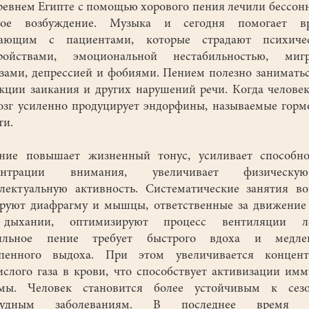
внем Египте с помощью хорового пения лечили бессон
ное возбуждение. Музыка и сегодня помогает вр
тающим с пациентами, которые страдают психиче
тройствами, эмоциональной нестабильностью, мигр
зами, депрессией и фобиями. Пением полезно занимать
кции заикания и других нарушений речи. Когда человек
озг усиленно продуцирует эндорфины, называемые гор
ти.
е повышает жизненный тонус, усиливает способно
ентрации внимания, увеличивает физичес
лектуальную активность. Систематические занятия в
руют диафрагму и мышцы, ответственные за движение
дыхании, оптимизируют процесс вентиляции ле
ильное пение требует быстрого вдоха и медлен
епенного выдоха. При этом увеличивается концент
ислого газа в крови, что способствует активизации им
емы. Человек становится более устойчивым к сез
тудным заболеваниям. В последнее время 