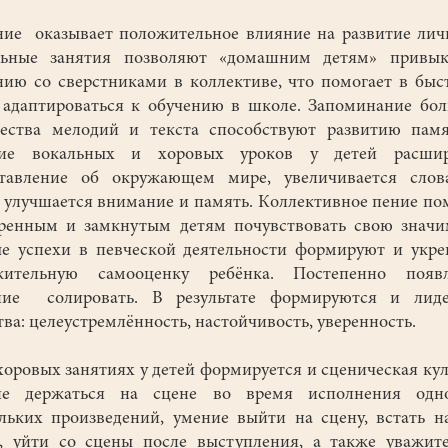
 оказывает положительное влияние на развитие лич
льные занятия позволяют «домашним детям» привык
ию со сверстниками в коллективе, что помогает в быс
 адаптироваться к обучению в школе. Запоминание бо
ества мелодий и текста способствуют развитию пам
ние вокальных и хоровых уроков у детей расшир
ставление об окружающем мире, увеличивается слов
, улучшается внимание и память. Коллективное пение по
ренным и замкнутым детям почувствовать свою значи
е успехи в певческой деятельности формируют и укр
жительную самооценку ребёнка. Постепенно появл
ние солировать. В результате формируются и лиде
тва: целеустремлённость, настойчивость, уверенность.
ровых занятиях у детей формируется и сценическая кул
ие держаться на сцене во время исполнения одн
льких произведений, умение выйти на сцену, встать н
, уйти со сцены после выступления, а также уважит