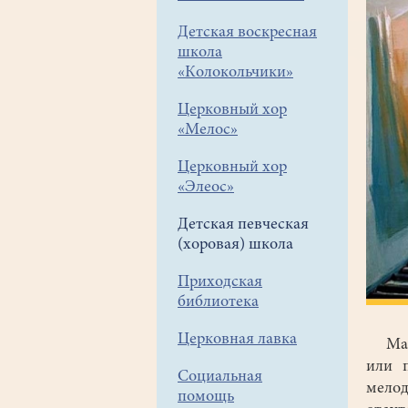
Детская воскресная
школа
«Колокольчики»
Церковный хор
«Мелос»
Церковный хор
«Элеос»
Детская певческая
(хоровая) школа
Приходская
библиотека
Церковная лавка
Мале
или 
Социальная
мело
помощь