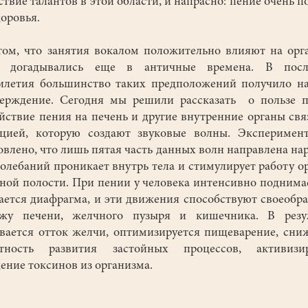
ствие талантов в этой области, и напрасно: пение очень п
доровья.
, что занятия вокалом положительно влияют на орг
и догадывались еще в античные времена. В посл
илетия большинство таких предположений получило н
ерждение. Сегодня мы решили рассказать о пользе 
йствие пения на печень и другие внутренние органы свя
цией, которую создают звуковые волны. Эксперимен
овлено, что лишь пятая часть данных волн направлена нар
олебаний проникает внутрь тела и стимулирует работу о
ой полости. При пении у человека интенсивно поднима
ается диафрагма, и эти движения способствуют своеобр
ажу печени, желчного пузыря и кишечника. В резул
вается отток желчи, оптимизируется пищеварение, сни
ятность развития застойных процессов, активизир
ение токсинов из организма.