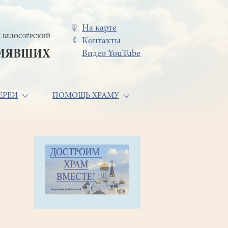
Меню
На карте
. БЕЛООЗЁРСКИЙ
Контакты
в
СИЯВШИХ
Видео YouTube
шапке
ЕРЕИ
ПОМОЩЬ ХРАМУ