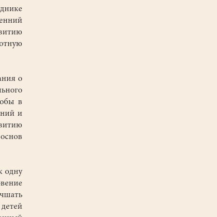
зднике
ренний
звитию
отную
ания о
льного
тобы в
ений и
витию
основ
к одну
вение
чшать
детей