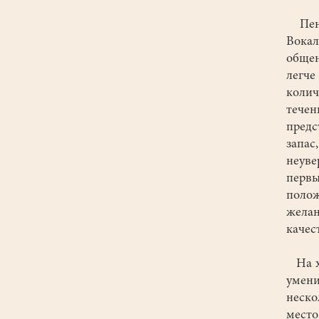
Пение
Вока
общен
легче
колич
тече
пред
запас
неуве
первы
поло
жела
качес
На хо
умен
неско
место