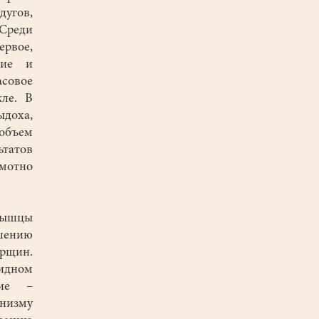
дугов,
 Среди
ервое,
ние и
асовое
кле. В
ыдоха,
 объем
татов
амотно
мышцы
ышению
орщин.
лидном
ние –
анизму