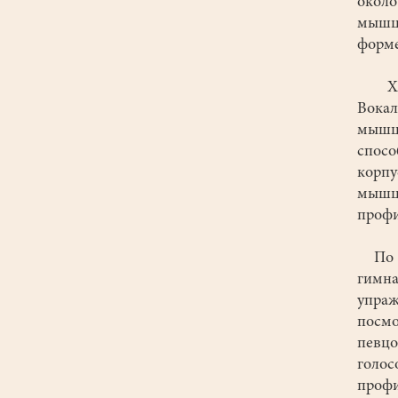
около
мышц 
форме
Хоро
Вокал
мышц
спосо
корпу
мышц
профи
По м
гимна
упра
посмо
певцо
голо
профи