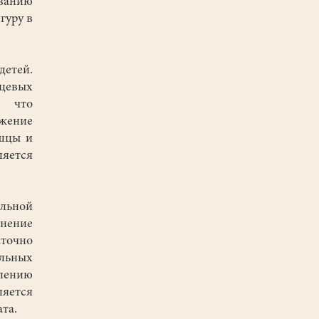
иванию
гуру в
етей.
ицевых
, что
ожение
ышцы и
яется
льной
лнение
точно
альных
плению
яется
та.