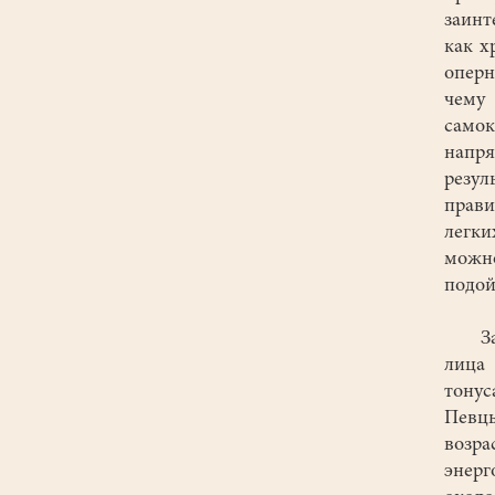
заинт
как х
оперн
чему
самок
напря
резул
прави
легк
можно
подой
Зани
лица 
тонус
Певцы
возр
энерг