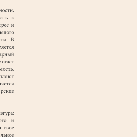
ности.
ать к
трее и
льшого
яти. В
яется
арный
могает
мость,
епляют
яется
рские
ьтура:
ого и
а своё
ельное