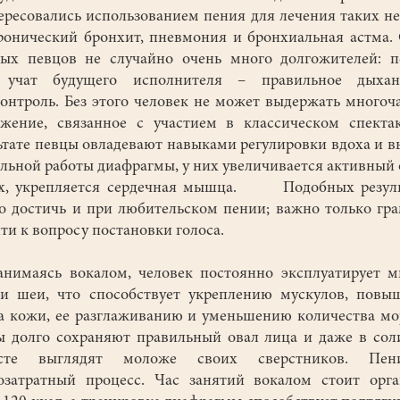
ересовались использованием пения для лечения таких не
ронический бронхит, пневмония и бронхиальная астма.
ых певцов не случайно очень много долгожителей: п
 учат будущего исполнителя – правильное дыха
онтроль. Без этого человек не может выдержать многоч
жение, связанное с участием в классическом спекта
ьтате певцы овладевают навыками регулировки вдоха и в
льной работы диафрагмы, у них увеличивается активный
их, укрепляется сердечная мышца. Подобных резуль
 достичь и при любительском пении; важно только гр
ти к вопросу постановки голоса.
маясь вокалом, человек постоянно эксплуатирует 
и шеи, что способствует укреплению мускулов, пов
а кожи, ее разглаживанию и уменьшению количества м
 долго сохраняют правильный овал лица и даже в со
асте выглядят моложе своих сверстников. Пе
озатратный процесс. Час занятий вокалом стоит орг