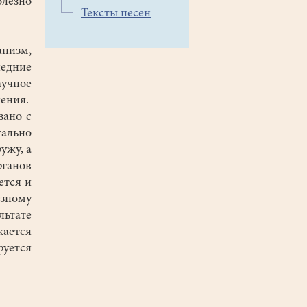
олезно
Тексты песен
анизм,
едние
аучное
пения.
зано с
тально
ужу, а
рганов
ется и
азному
ьтате
жается
уется