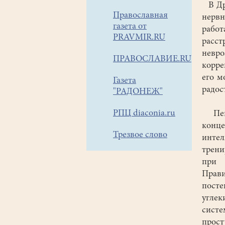
В Дре
Православная
нерв
газета от
рабо
PRAVMIR.RU
расс
невро
ПРАВОСЛАВИЕ.RU
корре
его м
Газета
радос
"РАДОНЕЖ"
РПЦ diaconia.ru
Пени
конц
Трезвое слово
интел
трени
при 
Прав
пост
углек
сист
прос