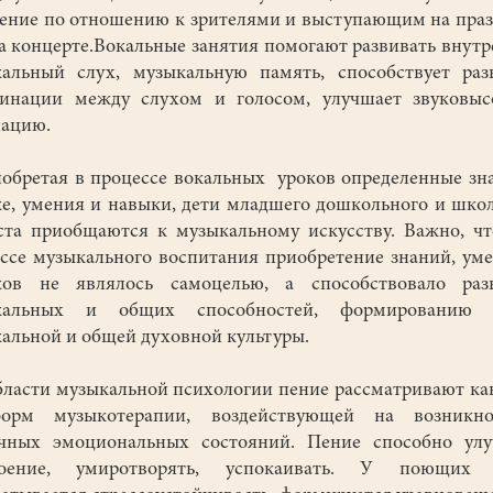
ение по отношению к зрителями и выступающим на пра
а концерте.Вокальные занятия помогают развивать внут
альный слух, музыкальную память, способствует ра
динации между слухом и голосом, улучшает звуковыс
ацию.
ретая в процессе вокальных уроков определенные зн
е, умения и навыки, дети младшего дошкольного и шко
ста приобщаются к музыкальному искусству. Важно, ч
ссе музыкального воспитания приобретение знаний, ум
ков не являлось самоцелью, а способствовало раз
кальных и общих способностей, формированию 
альной и общей духовной культуры.
асти музыкальной психологии пение рассматривают ка
орм музыкотерапии, воздействующей на возникно
ичных эмоциональных состояний. Пение способно улу
роение, умиротворять, успокаивать. У поющих 