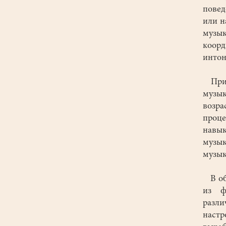
повед
или н
музык
коор
интон
Приоб
музык
возра
проце
навы
музы
музык
В обл
из ф
разл
наст