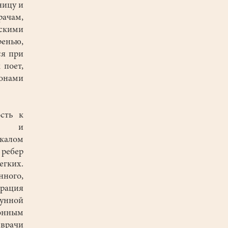
ницу и
ачам,
скими
енью,
ся при
 поет,
монами
сть к
кую и
окалом
 ребер
гких.
ного,
рация
мунной
онным
врачи