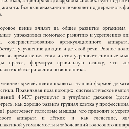
 120 ккал, а тренировка диафрагмы способствует подтяг
живота. Все вышеназванное позволяет поддерживать фи
.
вое пение влияет на общее развитие организма д
ьные упражнения помогают развитию и укреплению л
, совершенствованию артикуляционного аппарата
бствует улучшению дикции и детской речи. Ровное пол
са во время пения сидя и стоя укрепляет спинные м
ы пресса, формируя правильную осанку, что явл
лактикой искривления позвоночника.
нению врачей, пение является лучшей формой дыхате
стики. Правильная поза поющих, систематическое выпо
жнений ФМРГ регулирует и углубляет дыхание (доста
треть, как хорошо развита грудная клетка у профессион
в), разогревает голосовые мышцы, что приводит к укре
сового аппарата и лёгких, и, как следствие, явл
лактикой утомляемости и заболеваний голосового аппара