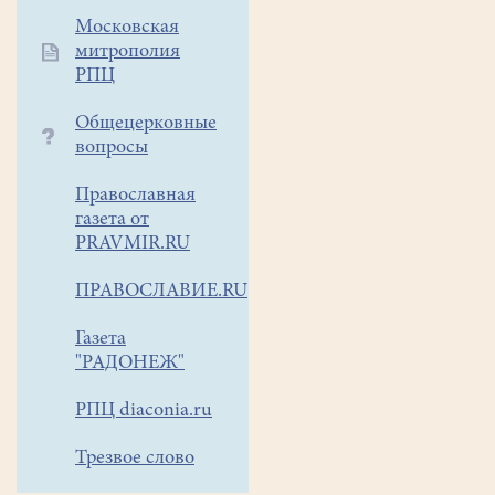
Московская
митрополия
РПЦ
Общецерковные
вопросы
Православная
газета от
PRAVMIR.RU
ПРАВОСЛАВИЕ.RU
Газета
"РАДОНЕЖ"
РПЦ diaconia.ru
Трезвое слово