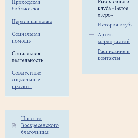
Рыболовного
Приходская
клуба «Белое
библиотека
озеро»
Церковная лавка
История клуба
Социальная
Архив
помощь
мероприятий
Расписание и
Социальная
контакты
деятельность
Совместные
социальные
проекты
Дополнительное
Новости
Воскресенского
меню
благочиния
1