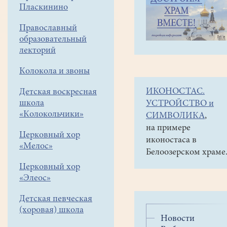
навигации
Социальная
Пласкинино
меню
деятельность
Православный
Рыболовный
образовательный
клуб «Белое
лекторий
озеро»
Новости
Колокола и звоны
Рыболовного
ИКОНОСТАС.
Детская воскресная
клуба
школа
УСТРОЙСТВО и
«Колокольчики»
«Белое
СИМВОЛИКА
,
на примере
озеро»
Церковный хор
иконостаса в
«Мелос»
Белоозерском храме
Церковный хор
«Элеос»
Детская певческая
(хоровая) школа
Новости