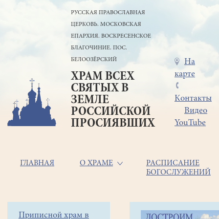
Перейти
РУССКАЯ ПРАВОСЛАВНАЯ
к
ЦЕРКОВЬ. МОСКОВСКАЯ
основному
содержанию
ЕПАРХИЯ. ВОСКРЕСЕНСКОЕ
БЛАГОЧИНИЕ. ПОС.
БЕЛООЗЁРСКИЙ
Меню
На
карте
ХРАМ ВСЕХ
в
СВЯТЫХ В
шапке
ЗЕМЛЕ
Контакты
РОССИЙСКОЙ
Видео
ПРОСИЯВШИХ
YouTube
Основная
ГЛАВНАЯ
О ХРАМЕ
РАСПИСАНИЕ
БОГОСЛУЖЕНИЙ
навигация
Главная
Строка
Боковое
Приписной храм в