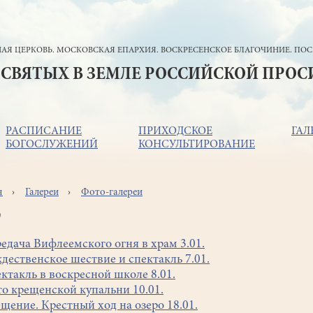
АЯ ЦЕРКОВЬ. МОСКОВСКАЯ ЕПАРХИЯ. ВОСКРЕСЕНСКОЕ БЛАГОЧИНИЕ. ПОС
 СВЯТЫХ В ЗЕМЛЕ РОССИЙСКОЙ ПРО
РАСПИСАНИЕ
ПРИХОДСКОЕ
ГАЛ
БОГОСЛУЖЕНИЙ
КОНСУЛЬТИРОВАНИЕ
я
Галереи
Фото-галереи
ока
игации
9
едача Вифлеемского огня в храм 3.01.
дественское шествие и спектакль 7.01.
ктакль в воскресной школе 8.01.
о крещенской купальни 10.01.
щение. Крестный ход на озеро 18.01.