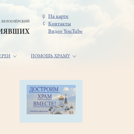
Меню
На карте
. БЕЛООЗЁРСКИЙ
Контакты
в
СИЯВШИХ
Видео YouTube
шапке
ЕРЕИ
ПОМОЩЬ ХРАМУ