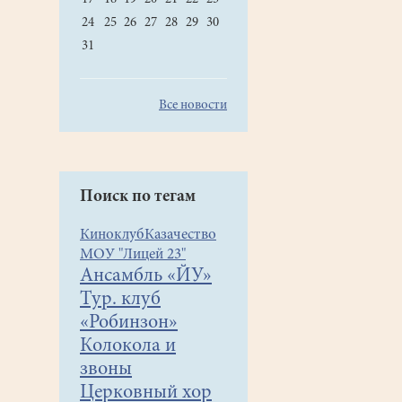
24
25
26
27
28
29
30
31
Все новости
Поиск по тегам
Киноклуб
Казачество
МОУ "Лицей 23"
Ансамбль «ЙУ»
Тур. клуб
«Робинзон»
Колокола и
звоны
Церковный хор