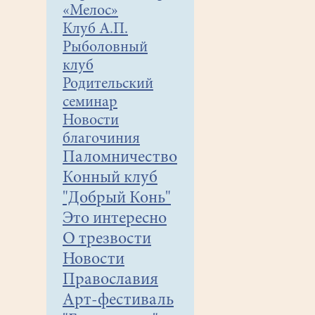
«Мелос»
Клуб А.П.
Рыболовный
клуб
Родительский
семинар
Новости
благочиния
Паломничество
Конный клуб
"Добрый Конь"
Это интересно
О трезвости
Новости
Православия
Арт-фестиваль