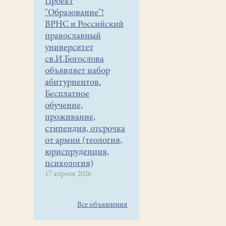
Проект
"Образование"!
ВРНС и Российский
православный
университет
св.И.Богослова
объявляет набор
абитуриентов.
Бесплатное
обучение,
проживание,
стипендия, отсрочка
от армии (теология,
юриспруденция,
психология)
17 апреля 2026
Все объявления