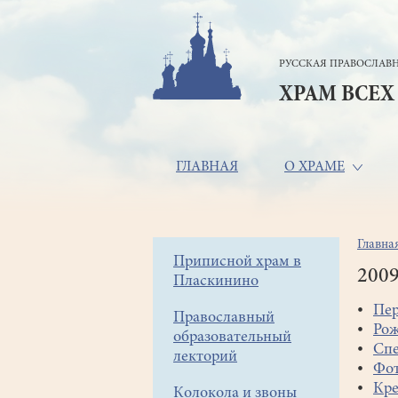
Перейти
к
основному
РУССКАЯ ПРАВОСЛАВН
содержанию
ХРАМ ВСЕХ
Основная
ГЛАВНАЯ
О ХРАМЕ
навигация
Главна
Стр
Боковое
Приписной храм в
нав
200
Пласкинино
меню
Пер
Православный
Рож
образовательный
Спе
лекторий
Фот
Кре
Колокола и звоны