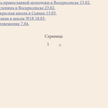
ь православной молодежи в Воскресенске 15.02.
леница в Воскресенске 23.02.
кресная школа в Сьянах 13.03.
Роман в школе №18 18.03.
говещение 7.04.
рация
Страница
ниц
1
Следующая
››
страница