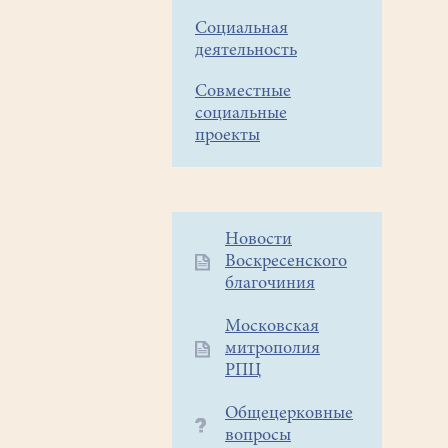
Социальная
деятельность
Совместные
социальные
проекты
Дополнительное
Новости
Воскресенского
меню
благочиния
1
Московская
митрополия
РПЦ
Общецерковные
вопросы