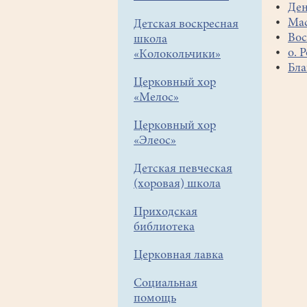
Ден
Мас
Детская воскресная
Вос
школа
о. 
«Колокольчики»
Бла
Церковный хор
«Мелос»
Нуме
стра
Церковный хор
«Элеос»
Детская певческая
(хоровая) школа
Приходская
библиотека
Церковная лавка
Социальная
помощь