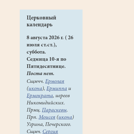
Церковный
календарь
8 августа 2026 г. ( 26
июля ст.ст.),
суббота.
Седмица 10-я по
Пятидесятнице.
Поста нет.
Сщмчч.
Ермолая
(
икона
),
Ермиппа
и
Ермократа
, иереев
Никомидийских.
Прмц.
Параскевы
.
Прп.
Моисея
(
икона
)
Угрина, Печерского.
Сщмч.
Сергия