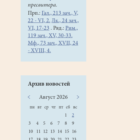
пресвитера.
Прп.:
Гал., 213 зач., V,
22 - VI, 2.
Лк., 24 зач.,
VI, 17-23
. Ряд.:
Рим.,
119 зач., XV, 30-33.
Мф., 73 зач., XVII, 24
- XVIII, 4.
Архив новостей
Август
2026
пн
вт
ср
чт
пт
сб
вс
1
2
3
4
5
6
7
8
9
10
11
12
13
14
15
16
17
18
19
20
21
22
23