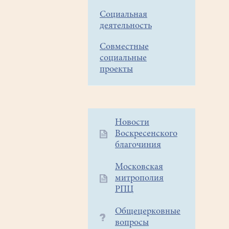
Социальная
деятельность
Совместные
социальные
проекты
Дополнительное
Новости
Воскресенского
меню
благочиния
1
Московская
митрополия
РПЦ
Общецерковные
вопросы