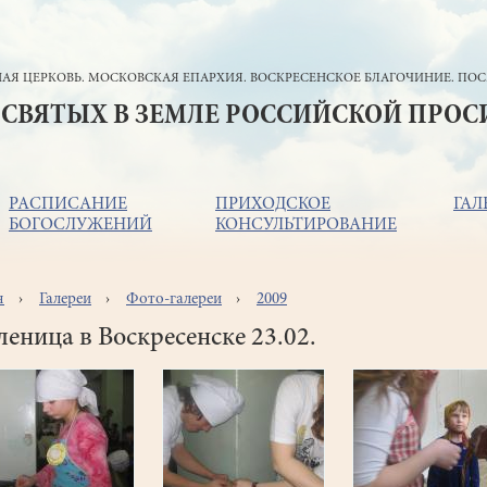
АЯ ЦЕРКОВЬ. МОСКОВСКАЯ ЕПАРХИЯ. ВОСКРЕСЕНСКОЕ БЛАГОЧИНИЕ. ПОС
 СВЯТЫХ В ЗЕМЛЕ РОССИЙСКОЙ ПРО
РАСПИСАНИЕ
ПРИХОДСКОЕ
ГАЛ
БОГОСЛУЖЕНИЙ
КОНСУЛЬТИРОВАНИЕ
я
Галереи
Фото-галереи
2009
ока
игации
еница в Воскресенске 23.02.