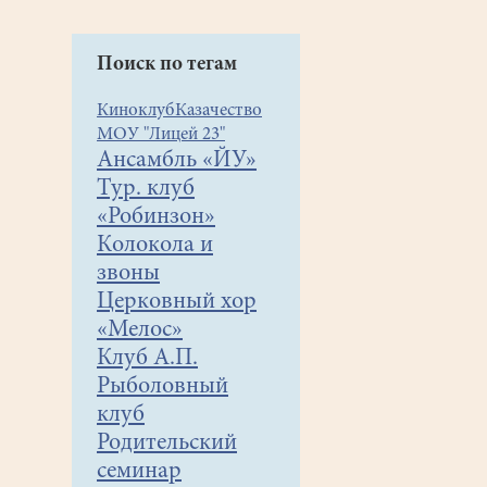
Поиск по тегам
Киноклуб
Казачество
МОУ "Лицей 23"
Ансамбль «ЙУ»
Тур. клуб
«Робинзон»
Колокола и
звоны
Церковный хор
«Мелос»
Клуб А.П.
Рыболовный
клуб
Родительский
семинар