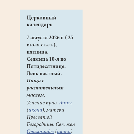
Церковный
календарь
7 августа 2026 г. ( 25
июля ст.ст.),
пятница.
Седмица 10-я по
Пятидесятнице.
День постный.
Пища с
растительным
маслом.
Успение прав.
Анны
(
икона
), матери
Пресвятой
Богородицы. Свв. жен
Олимпиады
(
икона
)