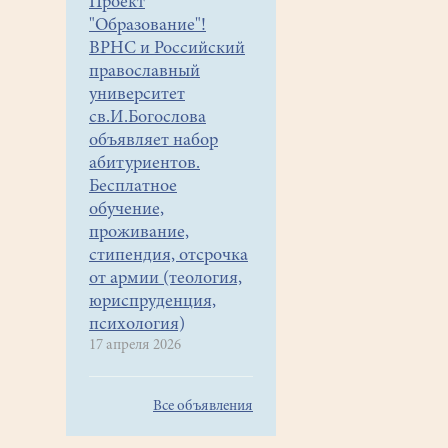
Проект
"Образование"!
ВРНС и Российский
православный
университет
св.И.Богослова
объявляет набор
абитуриентов.
Бесплатное
обучение,
проживание,
стипендия, отсрочка
от армии (теология,
юриспруденция,
психология)
17 апреля 2026
Все объявления