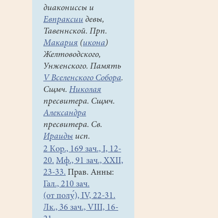
диакониссы и
Евпраксии
девы,
Тавеннской. Прп.
Макария
(
икона
)
Желтоводского,
Унженского. Память
V Вселенского Собора
.
Сщмч.
Николая
пресвитера. Сщмч.
Александра
пресвитера. Св.
Ираиды
исп.
2 Кор., 169 зач., I, 12-
20.
Мф., 91 зач., XXII,
23-33.
Прав. Анны:
Гал., 210 зач.
(от полу́), IV, 22-31.
Лк., 36 зач., VIII, 16-