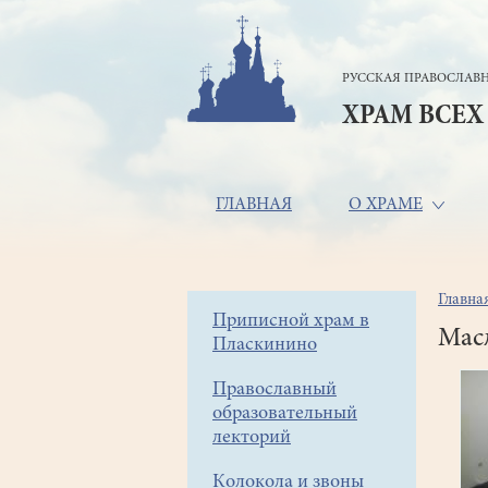
Перейти
к
основному
РУССКАЯ ПРАВОСЛАВН
содержанию
ХРАМ ВСЕХ
Основная
ГЛАВНАЯ
О ХРАМЕ
навигация
Главна
Стр
Боковое
Приписной храм в
нав
Масл
Пласкинино
меню
Православный
образовательный
лекторий
Колокола и звоны