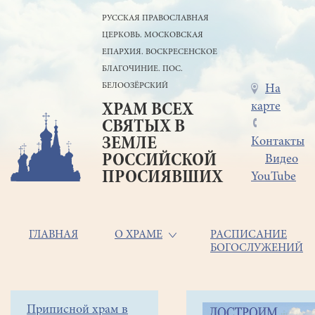
Перейти
РУССКАЯ ПРАВОСЛАВНАЯ
к
ЦЕРКОВЬ. МОСКОВСКАЯ
основному
содержанию
ЕПАРХИЯ. ВОСКРЕСЕНСКОЕ
БЛАГОЧИНИЕ. ПОС.
БЕЛООЗЁРСКИЙ
Меню
На
карте
ХРАМ ВСЕХ
в
СВЯТЫХ В
шапке
ЗЕМЛЕ
Контакты
РОССИЙСКОЙ
Видео
ПРОСИЯВШИХ
YouTube
Основная
ГЛАВНАЯ
О ХРАМЕ
РАСПИСАНИЕ
БОГОСЛУЖЕНИЙ
навигация
Главная
Строка
Боковое
Приписной храм в