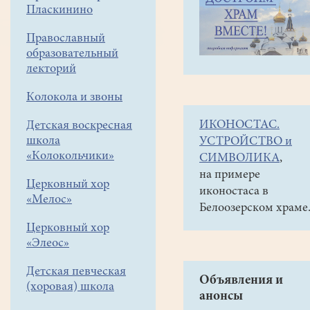
навигации
Галереи
Пласкинино
меню
Фото-
Православный
галереи
образовательный
лекторий
2009
Фото
Колокола и звоны
крещенской
ИКОНОСТАС.
Детская воскресная
купальни
школа
УСТРОЙСТВО и
«Колокольчики»
10.01.
СИМВОЛИКА
,
на примере
Церковный хор
иконостаса в
«Мелос»
Белоозерском храме
Церковный хор
«Элеос»
Детская певческая
Объявления и
(хоровая) школа
анонсы