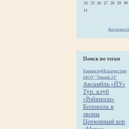
24
25
26
27
28
29
30
31
Все новост
Поиск по тегам
Киноклуб
Казачество
МОУ "Лицей 23"
Ансамбль «ЙУ»
Тур. клуб
«Робинзон»
Колокола и
звоны
Церковный хор