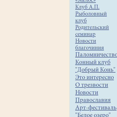
«Мелос»
Клуб А.П.
Рыболовный
клуб
Родительский
семинар
Новости
благочиния
Паломничеств
Конный клуб
"Добрый Конь"
Это интересно
О трезвости
Новости
Православия
Арт-фестиваль
"Белое озеро"