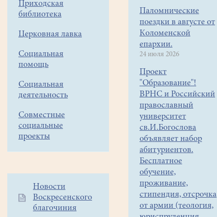
Приходская
Паломнические
библиотека
поездки в августе от
Коломенской
Церковная лавка
епархии.
Социальная
24 июля 2026
помощь
Проект
"Образование"!
Социальная
ВРНС и Российский
деятельность
православный
Совместные
университет
социальные
св.И.Богослова
проекты
объявляет набор
абитуриентов.
Бесплатное
обучение,
проживание,
Дополнительное
Новости
стипендия, отсрочка
Воскресенского
меню
от армии (теология,
благочиния
1