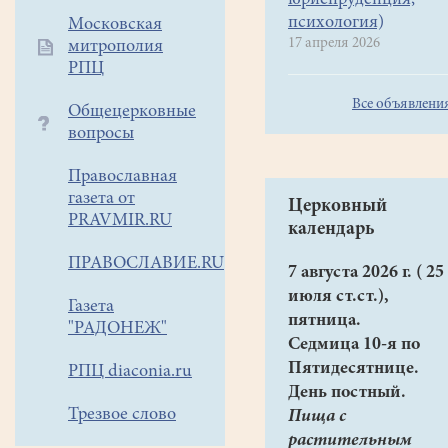
юриспруденция,
психология)
Московская
17 апреля 2026
митрополия
РПЦ
Все объявлени
Общецерковные
вопросы
Православная
газета от
Церковный
PRAVMIR.RU
календарь
ПРАВОСЛАВИЕ.RU
7 августа 2026 г. ( 25
июля ст.ст.),
Газета
пятница.
"РАДОНЕЖ"
Седмица 10-я по
Пятидесятнице.
РПЦ diaconia.ru
День постный.
Трезвое слово
Пища с
растительным