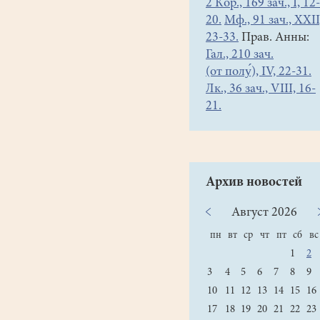
2 Кор., 169 зач., I, 12-
20.
Мф., 91 зач., XXII
23-33.
Прав. Анны:
Гал., 210 зач.
(от полу́), IV, 22-31.
Лк., 36 зач., VIII, 16-
21.
Архив новостей
Август
2026
пн
вт
ср
чт
пт
сб
вс
1
2
3
4
5
6
7
8
9
10
11
12
13
14
15
16
17
18
19
20
21
22
23