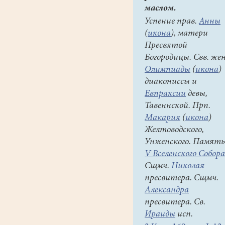
маслом.
Успение прав.
Анны
(
икона
), матери
Пресвятой
Богородицы. Свв. же
Олимпиады
(
икона
)
диакониссы и
Евпраксии
девы,
Тавеннской. Прп.
Макария
(
икона
)
Желтоводского,
Унженского. Память
V Вселенского Собора
Сщмч.
Николая
пресвитера. Сщмч.
Александра
пресвитера. Св.
Ираиды
исп.