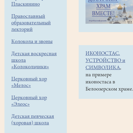
навигации
Наши
Пласкинино
меню
новости
Православный
образовательный
лекторий
Колокола и звоны
ИКОНОСТАС.
Детская воскресная
школа
УСТРОЙСТВО и
«Колокольчики»
СИМВОЛИКА
,
на примере
Церковный хор
иконостаса в
«Мелос»
Белоозерском храме
Церковный хор
«Элеос»
Детская певческая
(хоровая) школа