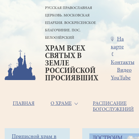
Перейти
РУССКАЯ ПРАВОСЛАВНАЯ
к
ЦЕРКОВЬ. МОСКОВСКАЯ
основному
содержанию
ЕПАРХИЯ. ВОСКРЕСЕНСКОЕ
БЛАГОЧИНИЕ. ПОС.
БЕЛООЗЁРСКИЙ
Меню
На
карте
ХРАМ ВСЕХ
в
СВЯТЫХ В
шапке
ЗЕМЛЕ
Контакты
РОССИЙСКОЙ
Видео
ПРОСИЯВШИХ
YouTube
Основная
ГЛАВНАЯ
О ХРАМЕ
РАСПИСАНИЕ
БОГОСЛУЖЕНИЙ
навигация
Главная
Строка
Боковое
Приписной храм в