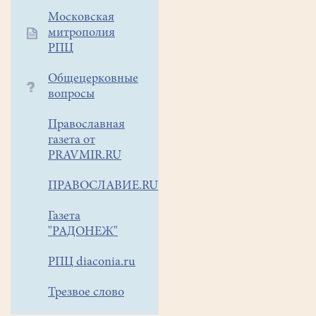
Московская
митрополия
РПЦ
Общецерковные
вопросы
Православная
газета от
PRAVMIR.RU
ПРАВОСЛАВИЕ.RU
Газета
"РАДОНЕЖ"
РПЦ diaconia.ru
Трезвое слово