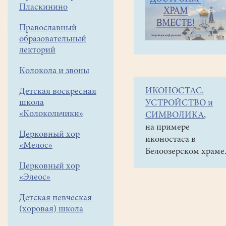
навигации
Наши
Пласкинино
меню
новости
Православный
Выступление
образовательный
в
лекторий
храме
Колокола и звоны
с.Виноградово.
ИКОНОСТАС.
Детская воскресная
школа
26
УСТРОЙСТВО и
января
«Колокольчики»
СИМВОЛИКА
,
2018
на примере
Церковный хор
иконостаса в
«Мелос»
14
Белоозерском храме
января
Церковный хор
в
«Элеос»
храме
Детская певческая
святых
(хоровая) школа
безсребреников
и