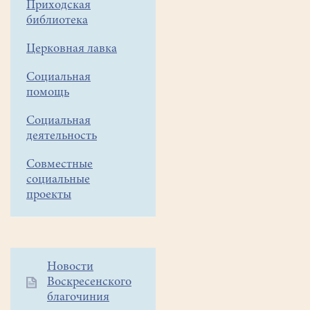
Приходская
чудотворцев
библиотека
Космы
и
Церковная лавка
Дамиана
Социальная
с.Виноградово
помощь
состоялся
настоящий
Социальная
праздник
деятельность
образовательных
Рождественских
Совместные
социальные
чтений:
проекты
концерт-
лекция
с
пояснениями
церковных
Дополнительное
Новости
песнопений. Сразу
Воскресенского
меню
после
благочиния
1