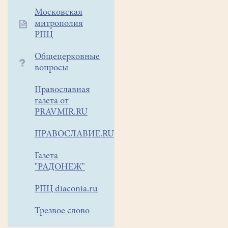
открытия
Московская
концерта
митрополия
отцом
РПЦ
Романом
выступило
Общецерковные
старшее
вопросы
отделение
детского
Православная
хора
газета от
PRAVMIR.RU
нашего
Белоозёрского
ПРАВОСЛАВИЕ.RU
храма
Всех
Газета
святых.
"РАДОНЕЖ"
Церковь
РПЦ diaconia.ru
плохому
не
Трезвое слово
научит!