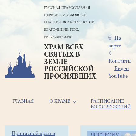
Перейти
РУССКАЯ ПРАВОСЛАВНАЯ
к
ЦЕРКОВЬ. МОСКОВСКАЯ
основному
содержанию
ЕПАРХИЯ. ВОСКРЕСЕНСКОЕ
БЛАГОЧИНИЕ. ПОС.
БЕЛООЗЁРСКИЙ
Меню
На
карте
ХРАМ ВСЕХ
в
СВЯТЫХ В
шапке
ЗЕМЛЕ
Контакты
РОССИЙСКОЙ
Видео
ПРОСИЯВШИХ
YouTube
Основная
ГЛАВНАЯ
О ХРАМЕ
РАСПИСАНИЕ
БОГОСЛУЖЕНИЙ
навигация
Главная
Строка
Боковое
Приписной храм в