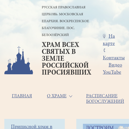
Перейти
РУССКАЯ ПРАВОСЛАВНАЯ
к
ЦЕРКОВЬ. МОСКОВСКАЯ
основному
содержанию
ЕПАРХИЯ. ВОСКРЕСЕНСКОЕ
БЛАГОЧИНИЕ. ПОС.
БЕЛООЗЁРСКИЙ
Меню
На
карте
ХРАМ ВСЕХ
в
СВЯТЫХ В
шапке
ЗЕМЛЕ
Контакты
РОССИЙСКОЙ
Видео
ПРОСИЯВШИХ
YouTube
Основная
ГЛАВНАЯ
О ХРАМЕ
РАСПИСАНИЕ
БОГОСЛУЖЕНИЙ
навигация
Главная
Строка
Боковое
Приписной храм в