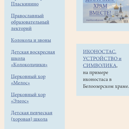
навигации
Наши
Пласкинино
меню
новости
Православный
Новости
образовательный
по
лекторий
теме
Колокола и звоны
«Новости
ИКОНОСТАС.
Детская воскресная
Храма»
школа
УСТРОЙСТВО и
«Колокольчики»
СИМВОЛИКА
,
на примере
Церковный хор
иконостаса в
«Мелос»
Белоозерском храме
Церковный хор
«Элеос»
Детская певческая
(хоровая) школа