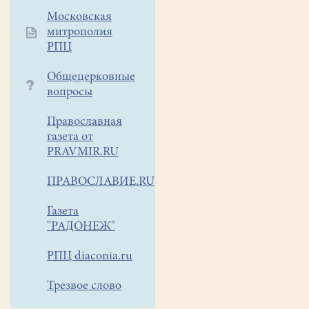
Московская
митрополия
РПЦ
Общецерковные
вопросы
Православная
газета от
PRAVMIR.RU
ПРАВОСЛАВИЕ.RU
Газета
"РАДОНЕЖ"
РПЦ diaconia.ru
Трезвое слово