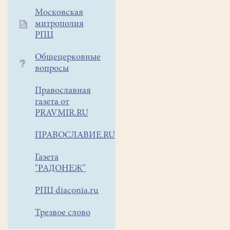
отец
Московская
Виталий.
митрополия
В
РПЦ
этот
день
Общецерковные
вопросы
Церковь
совершает
Православная
память
газета от
священномученика
Серги
PRAVMIR.RU
Кедрова
пресвитера,
Воскресенского.
ПРАВОСЛАВИЕ.RU
Сщмч.
Сергий
Газета
Кедров
"РАДОНЕЖ"
(1880-
РПЦ diaconia.ru
1937)
окончил
Трезвое слово
Московскую
духовную