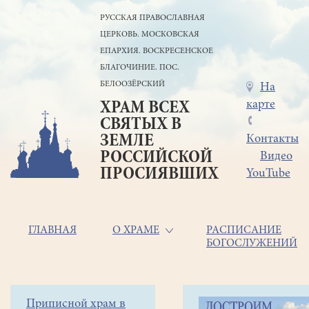
Перейти
РУССКАЯ ПРАВОСЛАВНАЯ
к
ЦЕРКОВЬ. МОСКОВСКАЯ
основному
содержанию
ЕПАРХИЯ. ВОСКРЕСЕНСКОЕ
БЛАГОЧИНИЕ. ПОС.
БЕЛООЗЁРСКИЙ
Меню
На
карте
ХРАМ ВСЕХ
в
СВЯТЫХ В
шапке
ЗЕМЛЕ
Контакты
РОССИЙСКОЙ
Видео
ПРОСИЯВШИХ
YouTube
Основная
ГЛАВНАЯ
О ХРАМЕ
РАСПИСАНИЕ
БОГОСЛУЖЕНИЙ
навигация
Главная
Строка
Боковое
Приписной храм в