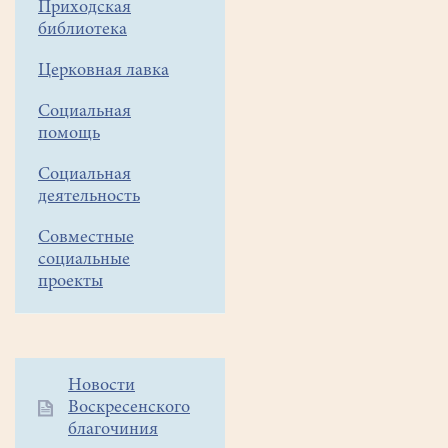
16
Приходская
библиотека
ноября
в храме
Церковная лавка
Всех
святых
Социальная
в
помощь
земле
Социальная
Русской
деятельность
просиявших
состоялась
Совместные
ранняя
социальные
и
проекты
поздняя
Божественная
литургия.
Служили
Дополнительное
Новости
отец
Воскресенского
меню
Роман
благочиния
1
и