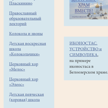
навигации
Наши
Пласкинино
меню
новости
Православный
Неделя
образовательный
23-
лекторий
я
Колокола и звоны
по
ИКОНОСТАС.
Детская воскресная
Пятидесятнице.
школа
УСТРОЙСТВО и
Сщмч.Сергия
«Колокольчики»
СИМВОЛИКА
,
Кедрова
на примере
Церковный хор
иконостаса в
пресвитера,
«Мелос»
Белоозерском храме
Воскресенского
Церковный хор
«Элеос»
16
ноября
Детская певческая
2025
(хоровая) школа