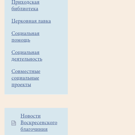
Приходская
года
библиотека
на
территории
Церковная лавка
храма
Социальная
Всех
помощь
святых
в
Социальная
земле
деятельность
Российской
просиявших
Совместные
состоялся арт-
социальные
фестиваль
проекты
"Белое
озеро"-
"День
сказки".
Дополнительное
Новости
В
Воскресенского
меню
этом
благочиния
1