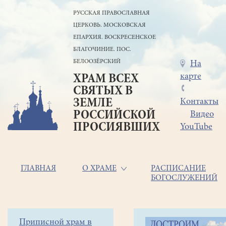
Перейти
РУССКАЯ ПРАВОСЛАВНАЯ
к
ЦЕРКОВЬ. МОСКОВСКАЯ
основному
содержанию
ЕПАРХИЯ. ВОСКРЕСЕНСКОЕ
БЛАГОЧИНИЕ. ПОС.
БЕЛООЗЁРСКИЙ
Меню
На
карте
ХРАМ ВСЕХ
в
СВЯТЫХ В
шапке
ЗЕМЛЕ
Контакты
РОССИЙСКОЙ
Видео
ПРОСИЯВШИХ
YouTube
Основная
ГЛАВНАЯ
О ХРАМЕ
РАСПИСАНИЕ
БОГОСЛУЖЕНИЙ
навигация
Главная
Строка
Боковое
Приписной храм в