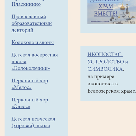
навигации
Наши
Пласкинино
меню
новости
Православный
Арт-
образовательный
фестиваль
лекторий
"Белое
Колокола и звоны
озеро"-
ИКОНОСТАС.
Детская воскресная
"День
школа
УСТРОЙСТВО и
сказки"
«Колокольчики»
СИМВОЛИКА
,
2022
на примере
Церковный хор
иконостаса в
«Мелос»
21
Белоозерском храме
июня
Церковный хор
2022
«Элеос»
Детская певческая
19
(хоровая) школа
июня
2022