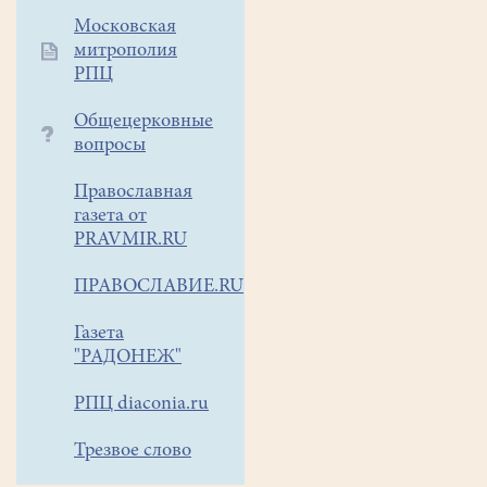
году
Московская
праздник
митрополия
открыл
РПЦ
митрополит Крутицкий и
Коломенский Павел
посл
Общецерковные
Великого освящения хра
вопросы
Он
поздравил
Православная
присутствующих с
газета от
праздничным
PRAVMIR.RU
воскресным
ПРАВОСЛАВИЕ.RU
днем,
с
Газета
днем
"РАДОНЕЖ"
памяти
Всех
РПЦ diaconia.ru
святых, с
днем
Трезвое слово
города