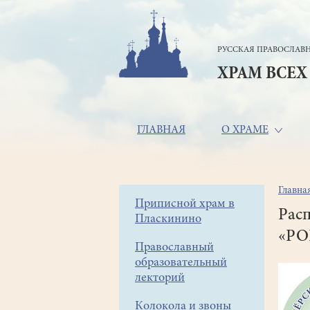
Перейти
к
основному
РУССКАЯ ПРАВОСЛАВН
содержанию
ХРАМ ВСЕХ
Основная
ГЛАВНАЯ
О ХРАМЕ
навигация
Главна
Стр
Боковое
Приписной храм в
нав
Расп
Пласкинино
меню
«Р
Православный
образовательный
лекторий
Колокола и звоны