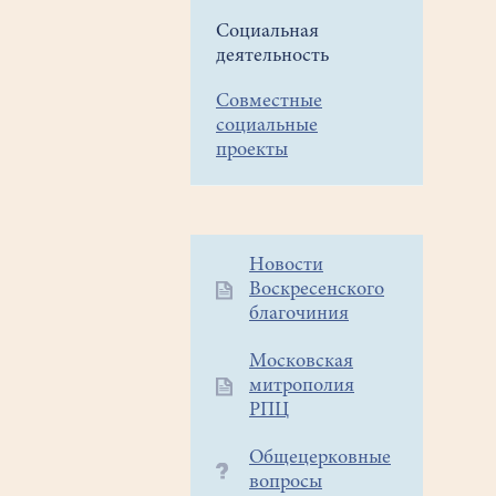
Социальная
деятельность
Совместные
социальные
проекты
Дополнительное
Новости
Воскресенского
меню
благочиния
1
Московская
митрополия
РПЦ
Общецерковные
вопросы