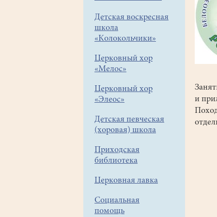
Детская воскресная
школа
«Колокольчики»
Церковный хор
«Мелос»
Занят
Церковный хор
и при
«Элеос»
Похо
Детская певческая
отдел
(хоровая) школа
Приходская
библиотека
Церковная лавка
Социальная
помощь