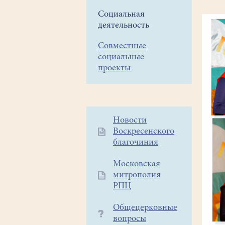
Социальная
деятельность
Совместные
социальные
проекты
Дополнительное
Новости
Воскресенского
меню
благочиния
1
Московская
митрополия
РПЦ
Общецерковные
вопросы