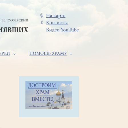
Меню
На карте
. БЕЛООЗЁРСКИЙ
Контакты
в
СИЯВШИХ
Видео YouTube
шапке
ЕРЕИ
ПОМОЩЬ ХРАМУ