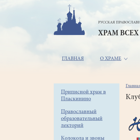
Перейти
к
основному
РУССКАЯ ПРАВОСЛАВН
содержанию
ХРАМ ВСЕХ
Основная
ГЛАВНАЯ
О ХРАМЕ
навигация
Главна
Стр
Боковое
Приписной храм в
нав
Клу
Пласкинино
меню
Православный
образовательный
лекторий
Колокола и звоны