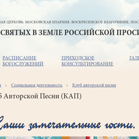
АЯ ЦЕРКОВЬ. МОСКОВСКАЯ ЕПАРХИЯ. ВОСКРЕСЕНСКОЕ БЛАГОЧИНИЕ. ПОС
 СВЯТЫХ В ЗЕМЛЕ РОССИЙСКОЙ ПРО
РАСПИСАНИЕ
ПРИХОДСКОЕ
ГАЛ
БОГОСЛУЖЕНИЙ
КОНСУЛЬТИРОВАНИЕ
я
Социальная деятельность
Клуб авторской песни
ока
игации
б Авторской Песни (КАП)