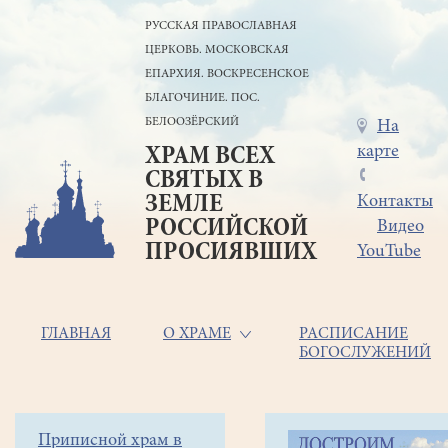
Перейти
РУССКАЯ ПРАВОСЛАВНАЯ
к
ЦЕРКОВЬ. МОСКОВСКАЯ
основному
содержанию
ЕПАРХИЯ. ВОСКРЕСЕНСКОЕ
БЛАГОЧИНИЕ. ПОС.
БЕЛООЗЁРСКИЙ
Меню
На
карте
ХРАМ ВСЕХ
в
СВЯТЫХ В
шапке
ЗЕМЛЕ
Контакты
РОССИЙСКОЙ
Видео
ПРОСИЯВШИХ
YouTube
Основная
ГЛАВНАЯ
О ХРАМЕ
РАСПИСАНИЕ
БОГОСЛУЖЕНИЙ
навигация
Главная
Строка
Боковое
Приписной храм в