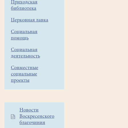
Рождественские
Приходская
образовательные
библиотека
чтения.
Церковная лавка
Этот
церковно-
Социальная
общественный,
помощь
просветительско-
культурологический
Социальная
форум
деятельность
ежегодно
Совместные
проводится
социальные
в
проекты
Белоозёрском
в
течение
всего
Дополнительное
Новости
Рождественского
Воскресенского
меню
поста
благочиния
1
и