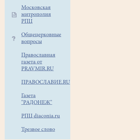
Святок.
Московская
митрополия
В храме
РПЦ
Всех
святых в
Общецерковные
земле
вопросы
Русской
Православная
просиявших
газета от
прошла
PRAVMIR.RU
церемония награждения
участников,
ПРАВОСЛАВИЕ.RU
которые
получили
Газета
грамоты за
"РАДОНЕЖ"
помощь
в
РПЦ diaconia.ru
подготовке, организации
Трезвое слово
и проведении
Чтений,