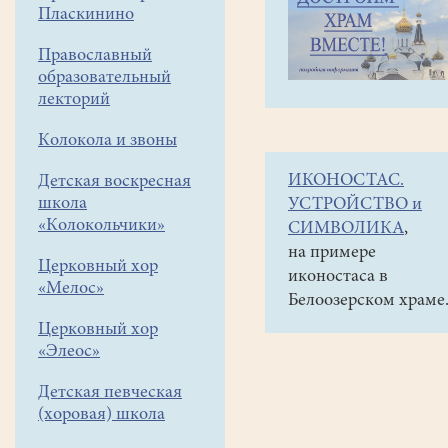
навигации
Наши
Пласкинино
меню
новости
Православный
Закрытие
образовательный
IX
лекторий
Белоозёрский
Колокола и звоны
Рождественских
ИКОНОСТАС.
Детская воскресная
чтений
школа
УСТРОЙСТВО и
«Колокольчики»
СИМВОЛИКА
,
17
на примере
января
Церковный хор
иконостаса в
2025
«Мелос»
Белоозерском храме
Церковный хор
12
«Элеос»
января
завершились
Детская певческая
IX
(хоровая) школа
Белоозёрские