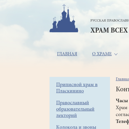
Перейти
к
основному
РУССКАЯ ПРАВОСЛАВН
содержанию
ХРАМ ВСЕХ
Основная
ГЛАВНАЯ
О ХРАМЕ
навигация
Главна
Стр
Боковое
Приписной храм в
нав
Кон
Пласкинино
меню
Часы 
Православный
Храм 
образовательный
согла
лекторий
Телеф
Колокола и звоны