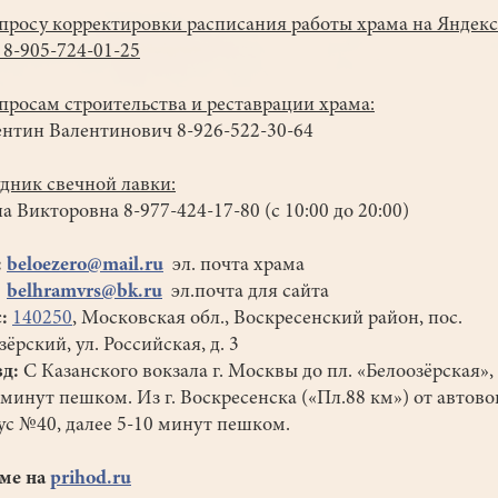
просу корректировки расписания работы храма на Яндекс
 8-905-724-01-25
просам строительства и реставрации храма:
тин Валентинович 8-926-522-30-64
дник свечной лавки:
 Викторовна 8-977-424-17-80 (с 10:00 до 20:00)
:
beloezero@mail.ru
эл. почта храма
belhramvrs@bk.ru
эл.почта для сайта
:
140250
, Московская обл., Воскресенский район, пос.
зёрский, ул. Российская, д. 3
д:
С Казанского вокзала г. Москвы до пл. «Белоозёрская»,
 минут пешком. Из г. Воскресенска («Пл.88 км») от автово
ус №40, далее 5-10 минут пешком.
ме на
prihod.ru