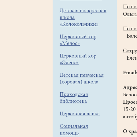
По во
Детская воскресная
Ольга
школа
«Колокольчики»
По во
Вален
Церковный хор
«Мелос»
Сотру
Церковный хор
Елена
«Элеос»
Email
Детская певческая
(хоровая) школа
Адрес
Приходская
Белоо
библиотека
Проез
15-20
Церковная лавка
автоб
Социальная
О хра
помощь