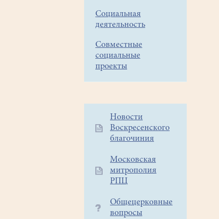
Социальная
деятельность
Совместные
социальные
проекты
Дополнительное
Новости
Воскресенского
меню
благочиния
1
Московская
митрополия
РПЦ
Общецерковные
вопросы